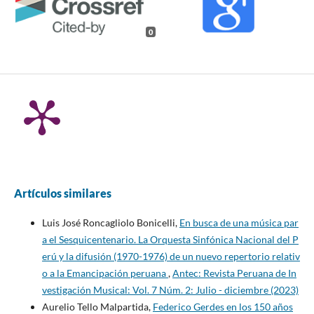
0
Artículos similares
Luis José Roncagliolo Bonicelli,
En busca de una música par
a el Sesquicentenario. La Orquesta Sinfónica Nacional del P
erú y la difusión (1970-1976) de un nuevo repertorio relativ
o a la Emancipación peruana
,
Antec: Revista Peruana de In
vestigación Musical: Vol. 7 Núm. 2: Julio - diciembre (2023)
Aurelio Tello Malpartida,
Federico Gerdes en los 150 años