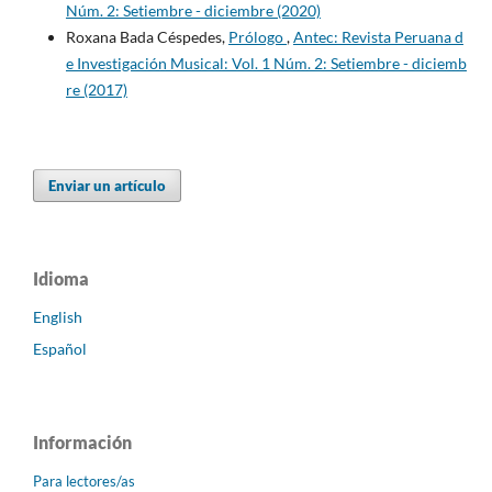
Núm. 2: Setiembre - diciembre (2020)
Roxana Bada Céspedes,
Prólogo
,
Antec: Revista Peruana d
e Investigación Musical: Vol. 1 Núm. 2: Setiembre - diciemb
re (2017)
Enviar un artículo
Idioma
English
Español
Información
Para lectores/as