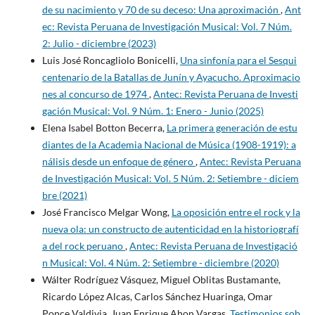
de su nacimiento y 70 de su deceso: Una aproximación
,
Ant
ec: Revista Peruana de Investigación Musical: Vol. 7 Núm.
2: Julio - diciembre (2023)
Luis José Roncagliolo Bonicelli,
Una sinfonía para el Sesqui
centenario de la Batallas de Junín y Ayacucho. Aproximacio
nes al concurso de 1974
,
Antec: Revista Peruana de Investi
gación Musical: Vol. 9 Núm. 1: Enero - Junio (2025)
Elena Isabel Botton Becerra,
La primera generación de estu
diantes de la Academia Nacional de Música (1908-1919): a
nálisis desde un enfoque de género
,
Antec: Revista Peruana
de Investigación Musical: Vol. 5 Núm. 2: Setiembre - diciem
bre (2021)
José Francisco Melgar Wong,
La oposición entre el rock y la
nueva ola: un constructo de autenticidad en la historiografí
a del rock peruano
,
Antec: Revista Peruana de Investigació
n Musical: Vol. 4 Núm. 2: Setiembre - diciembre (2020)
Wálter Rodríguez Vásquez, Miguel Oblitas Bustamante,
Ricardo López Alcas, Carlos Sánchez Huaringa, Omar
Ponce Valdivia, Juan Enrique Ahon Vargas,
Testimonios sob