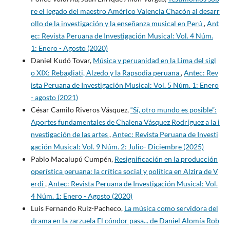
re el legado del maestro Américo Valencia Chacón al desarr
ollo de la investigación y la enseñanza musical en Perú
,
Ant
ec: Revista Peruana de Investigación Musical: Vol. 4 Núm.
1: Enero - Agosto (2020)
Daniel Kudó Tovar,
Música y peruanidad en la Lima del sigl
o XIX: Rebagliati, Alzedo y la Rapsodia peruana
,
Antec: Rev
ista Peruana de Investigación Musical: Vol. 5 Núm. 1: Enero
- agosto (2021)
César Camilo Riveros Vásquez,
“Sí, otro mundo es posible”:
Aportes fundamentales de Chalena Vásquez Rodríguez a la i
nvestigación de las artes
,
Antec: Revista Peruana de Investi
gación Musical: Vol. 9 Núm. 2: Julio- Diciembre (2025)
Pablo Macalupú Cumpén,
Resignificación en la producción
operística peruana: la crítica social y política en Alzira de V
erdi
,
Antec: Revista Peruana de Investigación Musical: Vol.
4 Núm. 1: Enero - Agosto (2020)
Luis Fernando Ruiz-Pacheco,
La música como servidora del
drama en la zarzuela El cóndor pasa... de Daniel Alomía Rob