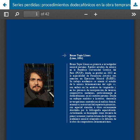
Series perdidas: procedimientos dodecafónicos en la obra temprana de Celso Garrido-Lecca. Análisis musical de Orden n.º 1 para piano (1953)