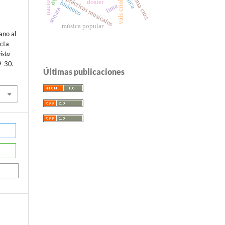
vals criollo
prácticas musicales
dosier
huánuco
lima
sonata
música popular
ano al
acta
ista
 9-30.
Últimas publicaciones