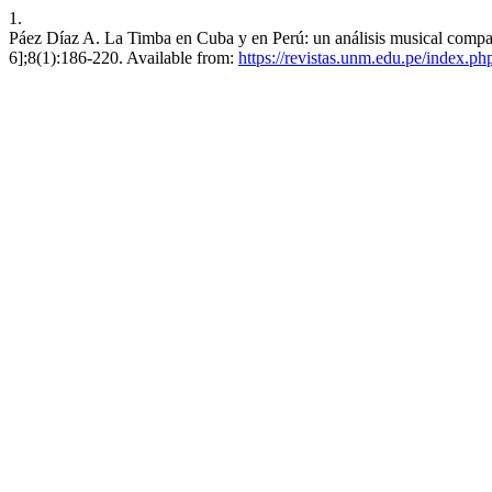
1.
Páez Díaz A. La Timba en Cuba y en Perú: un análisis musical compara
6];8(1):186-220. Available from:
https://revistas.unm.edu.pe/index.ph