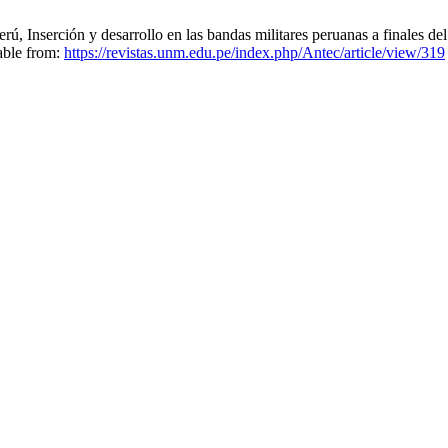
Perú, Inserción y desarrollo en las bandas militares peruanas a finale
lable from:
https://revistas.unm.edu.pe/index.php/Antec/article/view/319