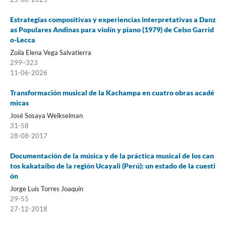
Estrategias compositivas y experiencias interpretativas a Danz
as Populares Andinas para violín y piano (1979) de Celso Garrid
o-Lecca
Zoila Elena Vega Salvatierra
299–323
11-06-2026
Transformación musical de la Kachampa en cuatro obras acadé
micas
José Sosaya Welkselman
31-58
28-08-2017
Documentación de la música y de la práctica musical de los can
tos kakataibo de la región Ucayali (Perú): un estado de la cuesti
ón
Jorge Luis Torres Joaquín
29-55
27-12-2018