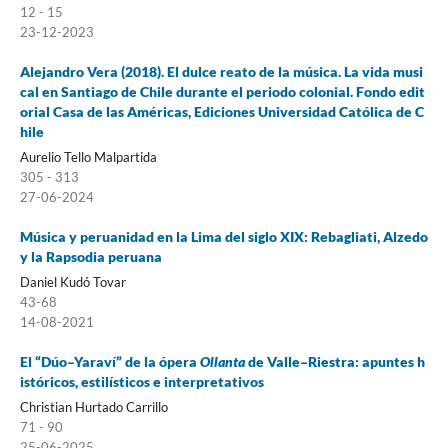
12 - 15
23-12-2023
Alejandro Vera (2018). El dulce reato de la música. La vida musi
cal en Santiago de Chile durante el periodo colonial. Fondo edit
orial Casa de las Américas, Ediciones Universidad Católica de C
hile
Aurelio Tello Malpartida
305 - 313
27-06-2024
Música y peruanidad en la Lima del siglo XIX: Rebagliati, Alzedo
y la Rapsodia peruana
Daniel Kudó Tovar
43-68
14-08-2021
El “Dúo–Yaraví” de la ópera
Ollanta
de Valle–Riestra: apuntes h
istóricos, estilísticos e interpretativos
Christian Hurtado Carrillo
71 - 90
25-06-2025