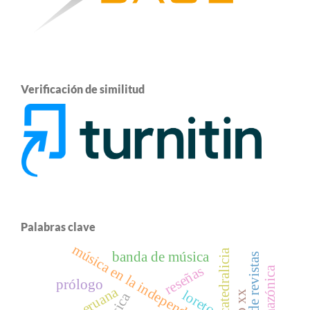
Verificación de similitud
Palabras clave
música en la independencia
música catedralicia
banda de música
revista de revistas
reseñas
prólogo
loreto