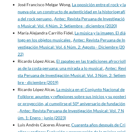
José Francisco Melgar Wong,
La oposición entre el rock y la
nueva ola: un constructo de autenticidad en la historiografí
a del rock peruano
,
Antec: Revista Peruana de Investigació
n Musical: Vol. 4 Núm. 2: Setiembre - diciembre (2020)
María Alejandra Carrillo Fídel,
La música y la imagen. El diá
logo en los objetos musicales
,
Antec: Revista Peruana de In
vestigación Musical: Vol. 6 Núm. 2: Agosto - Diciembre (20
22)
Ricardo López Alcas,
El zapateo en las tradiciones afrocrioll
as de la costa peruana: una mirada a lo musical
,
Antec: Revi
sta Peruana de Investigación Musical: Vol. 3 Núm. 2: Setiem
bre - diciembre (2019)
Ricardo López Alcas,
La música en el Conjunto Nacional de
Folklore: apuntes y reflexiones sobre sus inicios y su posteri
or proyección, al cumplirse el 50° aniversario de fundación
,
Antec: Revista Peruana de Investigación Musical: Vol. 7 N
úm. 1: Enero - junio (2023)
Luis Andrés Cáceres Álvarez,
Cuarenta años después de Cri
ollos y andinos: Evolución y preservación de la música criol