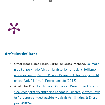
Artículos similares
Omar Isaac Rojas Mesía, Jorge De Souza Pacheco,
La image
n de Felipe Pinglo Alva en la historiografía del criollismo m
usical peruano
,
Antec: Revista Peruana de Investigación M
usical: Vol. 2 Núm. 1: Enero - agosto (2018)
Abel Páez Díaz,
La Timba en Cuba y en Perú: un análisis mu
sical comparativo entre dos bandas musicales
,
Antec: Revis
ta Peruana de Investigación Musical: Vol. 8 Núm. 1: Enero -
junio (2024)