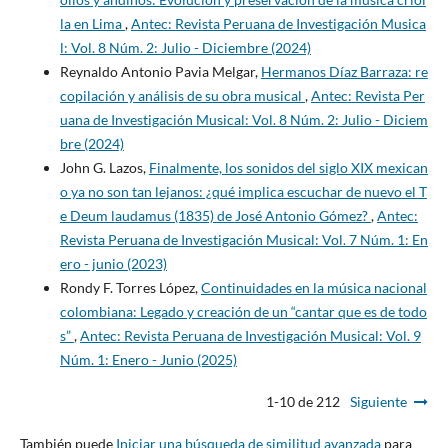
la en Lima
,
Antec: Revista Peruana de Investigación Musica
l: Vol. 8 Núm. 2: Julio - Diciembre (2024)
Reynaldo Antonio Pavia Melgar,
Hermanos Díaz Barraza: re
copilación y análisis de su obra musical
,
Antec: Revista Per
uana de Investigación Musical: Vol. 8 Núm. 2: Julio - Diciem
bre (2024)
John G. Lazos,
Finalmente, los sonidos del siglo XIX mexican
o ya no son tan lejanos: ¿qué implica escuchar de nuevo el T
e Deum laudamus (1835) de José Antonio Gómez?
,
Antec:
Revista Peruana de Investigación Musical: Vol. 7 Núm. 1: En
ero - junio (2023)
Rondy F. Torres López,
Continuidades en la música nacional
colombiana: Legado y creación de un “cantar que es de todo
s”
,
Antec: Revista Peruana de Investigación Musical: Vol. 9
Núm. 1: Enero - Junio (2025)
1-10 de 212
Siguiente
También puede
Iniciar una búsqueda de similitud avanzada
para