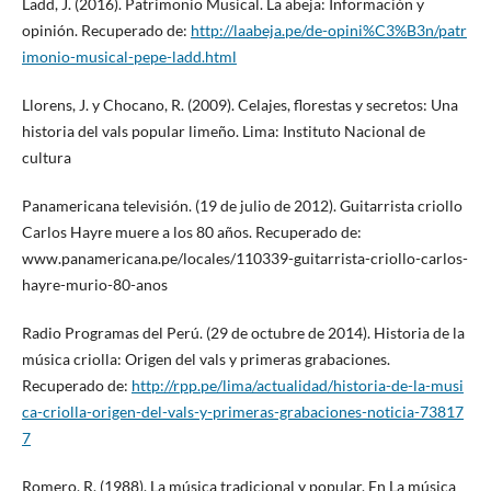
Ladd, J. (2016). Patrimonio Musical. La abeja: Información y
opinión. Recuperado de:
http://laabeja.pe/de-opini%C3%B3n/patr
imonio-musical-pepe-ladd.html
Llorens, J. y Chocano, R. (2009). Celajes, florestas y secretos: Una
historia del vals popular limeño. Lima: Instituto Nacional de
cultura
Panamericana televisión. (19 de julio de 2012). Guitarrista criollo
Carlos Hayre muere a los 80 años. Recuperado de:
www.panamericana.pe/locales/110339-guitarrista-criollo-carlos-
hayre-murio-80-anos
Radio Programas del Perú. (29 de octubre de 2014). Historia de la
música criolla: Origen del vals y primeras grabaciones.
Recuperado de:
http://rpp.pe/lima/actualidad/historia-de-la-musi
ca-criolla-origen-del-vals-y-primeras-grabaciones-noticia-73817
7
Romero, R. (1988). La música tradicional y popular. En La música