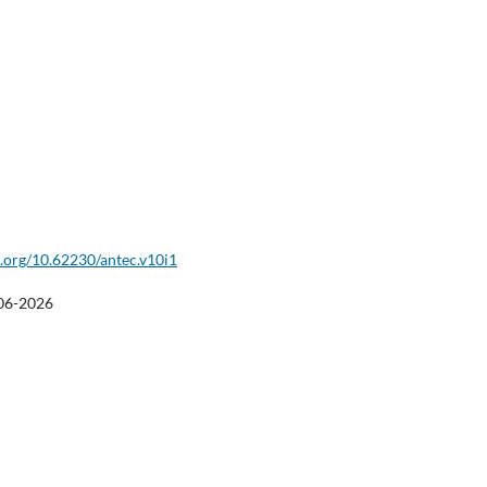
i.org/10.62230/antec.v10i1
06-2026