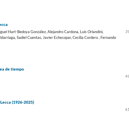
ecca
Miguel Hart-Bedoya González, Alejandro Cardona, Luis Orlandini,
3
ldarriaga, Sadiel Cuentas, Javier Echecopar, Cecilia Cordero , Fernando
nea de tiempo
4
-Lecca (1926-2025)
6