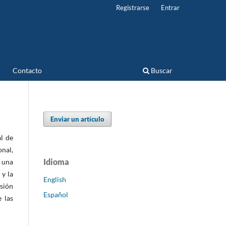
Registrarse
Entrar
Contacto
Buscar
Enviar un artículo
l de
onal,
Idioma
n una
 y la
English
nsión
Español
 las