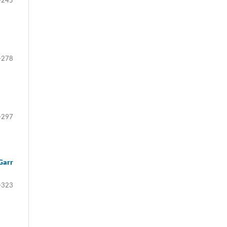
–245
–278
–297
Garr
–323