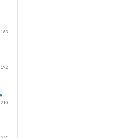
–163
–192
ca
–210