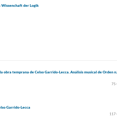
a Wissenchaft der Logik
la obra temprana de Celso Garrido-Lecca. Análisis musical de Orden n.
75
elso Garrido-Lecca
117