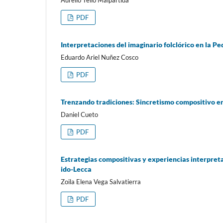
Aurelio Tello Malpartida
PDF
Interpretaciones del imaginario folclórico en la P
Eduardo Ariel Nuñez Cosco
PDF
Trenzando tradiciones: Sincretismo compositivo e
Daniel Cueto
PDF
Estrategias compositivas y experiencias interpreta
ido-Lecca
Zoila Elena Vega Salvatierra
PDF