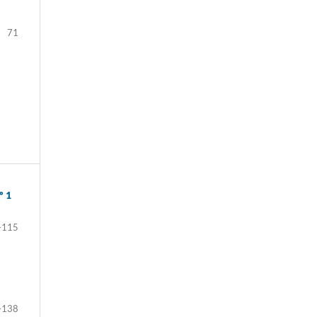
71
º 1
–115
–138