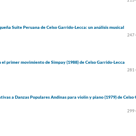
213
equeña Suite Peruana de Celso Garrido-Lecca: un análisis musical
247
n el primer movimiento de Simpay (1988) de Celso Garrido-Lecca
281
tivas a Danzas Populares Andinas para violín y piano (1979) de Celso 
299