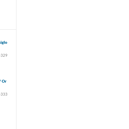
siglo
-329
/ Or
–333