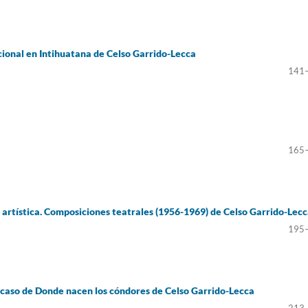
ional en Intihuatana de Celso Garrido-Lecca
141
165
 artística. Composiciones teatrales (1956-1969) de Celso Garrido-Lec
195
l caso de Donde nacen los cóndores de Celso Garrido-Lecca