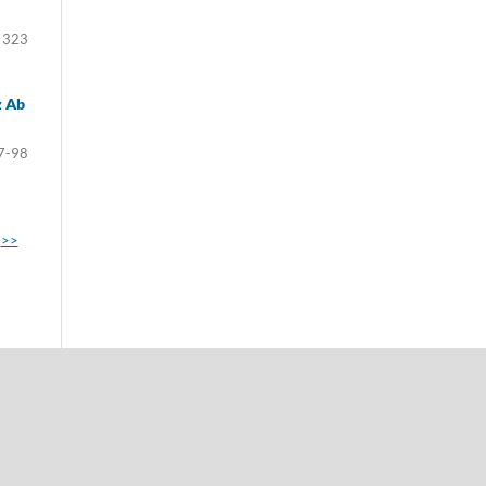
 323
z Ab
7-98
>>