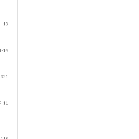
 - 13
1-14
 321
9-11
-118