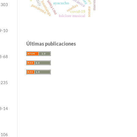
victoria santa cruz
biomecánica
kodály
huamanga
ayacucho
 303
pandemia
reseñas
sonata
covid-19
folclore musical
9-10
Últimas publicaciones
3-68
–235
3-14
-106