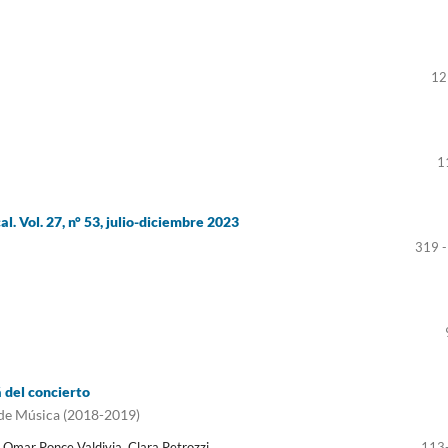
12
1
l. Vol. 27, n° 53, julio-diciembre 2023
319 -
 del concierto
 de Música (2018-2019)
 Omar Ponce Valdivia, Clara Petrozzi
113