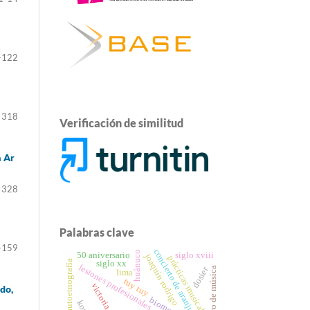
-122
 318
Verificación de similitud
a Ar
 328
Palabras clave
-159
concierto de aranjuez
huánuco
50 aniversario
siglo xviii
joaquin rodrigo
prácticas musicales
autoetnografía
siglo xx
lesiones profesionales
dosier
maestro de música
lima
tuy tuy
do,