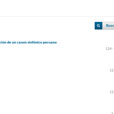
Busc
ación de un canon sinfónico peruano
124 -
12
12
1