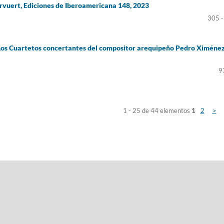
ervuert, Ediciones de Iberoamericana 148, 2023
305 -
. Los Cuartetos concertantes del compositor arequipeño Pedro Ximéne
9
1 - 25 de 44 elementos
1
2
>