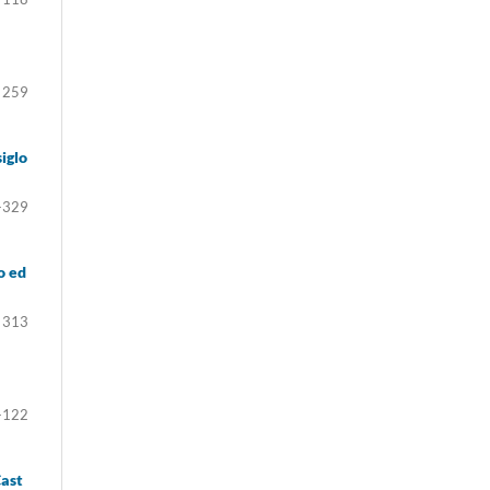
 259
siglo
-329
o ed
 313
-122
Cast