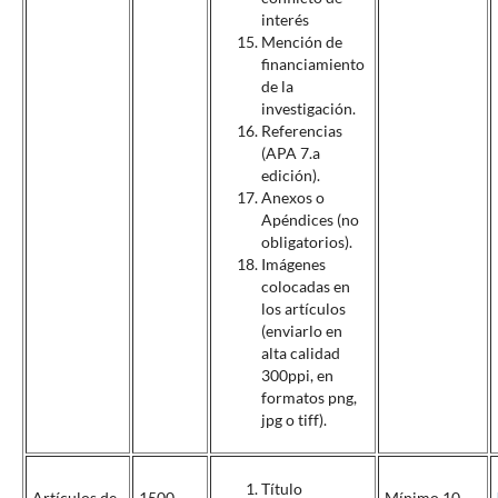
interés
Mención de
financiamiento
de la
investigación.
Referencias
(APA 7.
a
edición).
Anexos o
Apéndices (no
obligatorios).
Imágenes
colocadas en
los artículos
(enviarlo en
alta calidad
300ppi, en
formatos png,
jpg o tiff).
Título
Artículos de
1500 -
Mínimo 10