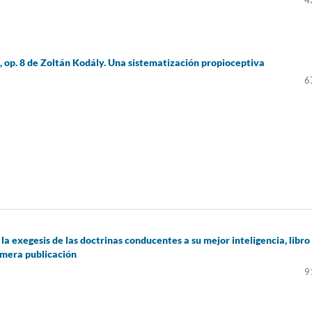
4
o, op. 8 de Zoltán Kodály. Una sistematización propioceptiva
6
la exegesis de las doctrinas conducentes a su mejor inteligencia, libro
imera publicación
9