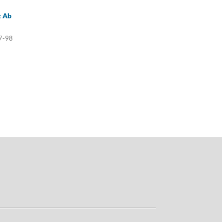
z Ab
7-98