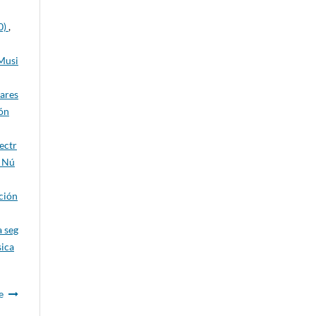
0)
,
 Musi
tares
ión
ectr
6 Nú
ción
a seg
sica
e