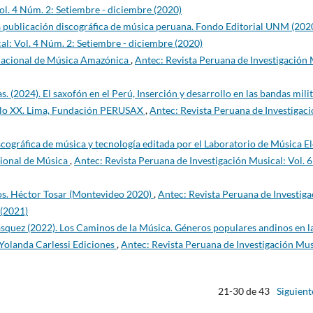
ol. 4 Núm. 2: Setiembre - diciembre (2020)
a publicación discográfica de música peruana. Fondo Editorial UNM (202
al: Vol. 4 Núm. 2: Setiembre - diciembre (2020)
Nacional de Música Amazónica
,
Antec: Revista Peruana de Investigación
. (2024). El saxofón en el Perú, Inserción y desarrollo en las bandas mili
 siglo XX. Lima, Fundación PERUSAX
,
Antec: Revista Peruana de Investigac
cográfica de música y tecnología editada por el Laboratorio de Música El
cional de Música
,
Antec: Revista Peruana de Investigación Musical: Vol. 
os. Héctor Tosar (Montevideo 2020)
,
Antec: Revista Peruana de Investiga
 (2021)
squez (2022). Los Caminos de la Música. Géneros populares andinos en l
 Yolanda Carlessi Ediciones
,
Antec: Revista Peruana de Investigación Mu
21-30 de 43
Siguient