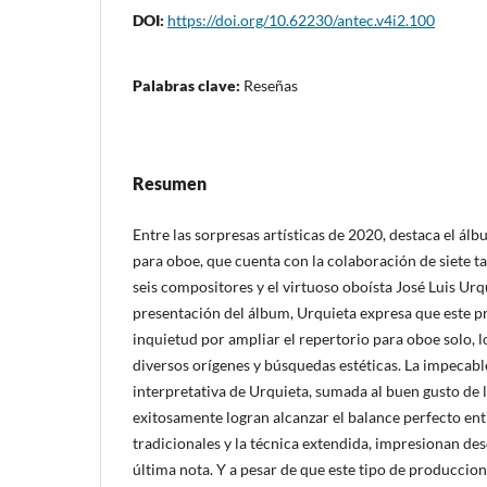
DOI:
https://doi.org/10.62230/antec.v4i2.100
Palabras clave:
Reseñas
Resumen
Entre las sorpresas artísticas de 2020, destaca el ál
para oboe, que cuenta con la colaboración de siete t
seis compositores y el virtuoso oboísta José Luis Urqu
presentación del álbum, Urquieta expresa que este p
inquietud por ampliar el repertorio para oboe solo, lo
diversos orígenes y búsquedas estéticas. La impecabl
interpretativa de Urquieta, sumada al buen gusto de 
exitosamente logran alcanzar el balance perfecto en
tradicionales y la técnica extendida, impresionan des
última nota. Y a pesar de que este tipo de produccion