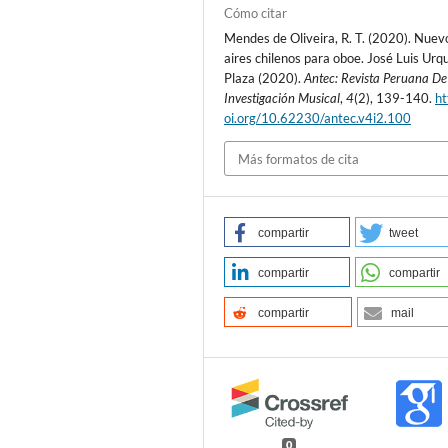
Cómo citar
Mendes de Oliveira, R. T. (2020). Nuev
aires chilenos para oboe. José Luis Urq
Plaza (2020).
Antec: Revista Peruana De
Investigación Musical
,
4
(2), 139-140.
ht
oi.org/10.62230/antec.v4i2.100
Más formatos de cita
compartir
tweet
compartir
compartir
compartir
mail
0