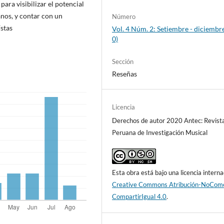
ara visibilizar el potencial
nos, y contar con un
Número
stas
Vol. 4 Núm. 2: Setiembre - diciembr
0)
Sección
Reseñas
Licencia
Derechos de autor 2020 Antec: Revist
Peruana de Investigación Musical
Esta obra está bajo una licencia interna
Creative Commons Atribución-NoCome
CompartirIgual 4.0
.