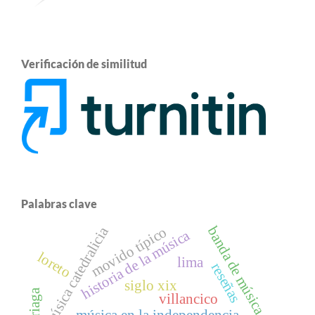
Verificación de similitud
Palabras clave
música catedralicia
movido típico
banda de música
historia de la música
loreto
lima
reseñas
siglo xix
villancico