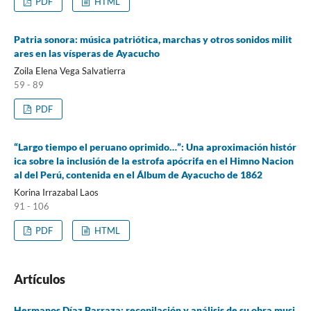
PDF
HTML
Patria sonora: música patriótica, marchas y otros sonidos milit
ares en las vísperas de Ayacucho
Zoila Elena Vega Salvatierra
59 - 89
PDF
“Largo tiempo el peruano oprimido…”: Una aproximación histór
ica sobre la inclusión de la estrofa apócrifa en el Himno Nacion
al del Perú, contenida en el Álbum de Ayacucho de 1862
Korina Irrazabal Laos
91 - 106
PDF
HTML
Artículos
Hermanos Díaz Barraza: recopilación y análisis de su obra musi