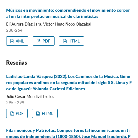
Músicos en movimiento: comprendiendo el movimiento corpor
al en la interpretación musical de clarinetistas
Elí Aurora Díaz Jara, Víctor Hugo Ñopo Olazábal
238-264
XML
PDF
HTML
Reseñas
Ladislao Landa Vásquez (2022). Los Caminos de la Música. Géne
ros populares andinos en la segunda mitad del siglo XX. Lima y F
oz de Iguazú: Yolanda Carlessi Ediciones
Julio César Mendívil Trelles
295 - 299
PDF
HTML
Filarmónicos y Patriotas. Compositores latinoamericanos en ti
empos de independencia (1800-1850). José Manuel Izquierdo, P