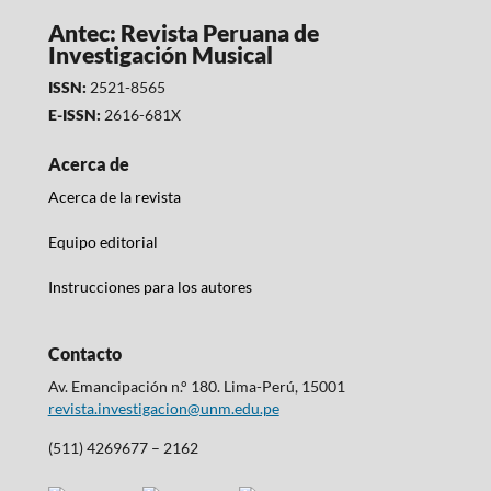
Antec: Revista Peruana de
Investigación Musical
ISSN:
2521-8565
E-ISSN:
2616-681X
Acerca de
Acerca de la revista
Equipo editorial
Instrucciones para los autores
Contacto
Av. Emancipación n.° 180. Lima-Perú, 15001
revista.investigacion@unm.edu.pe
(511) 4269677 – 2162