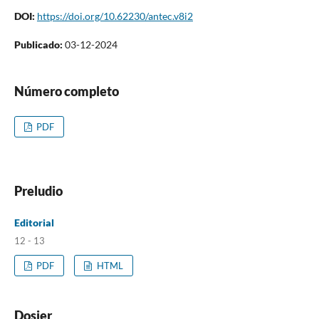
DOI:
https://doi.org/10.62230/antec.v8i2
Publicado:
03-12-2024
Número completo
PDF
Preludio
Editorial
12 - 13
PDF
HTML
Dosier