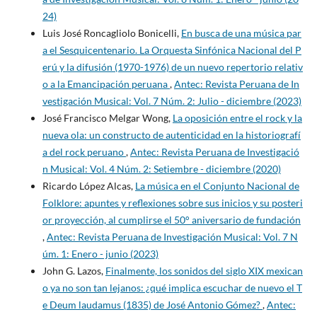
24)
Luis José Roncagliolo Bonicelli,
En busca de una música par
a el Sesquicentenario. La Orquesta Sinfónica Nacional del P
erú y la difusión (1970-1976) de un nuevo repertorio relativ
o a la Emancipación peruana
,
Antec: Revista Peruana de In
vestigación Musical: Vol. 7 Núm. 2: Julio - diciembre (2023)
José Francisco Melgar Wong,
La oposición entre el rock y la
nueva ola: un constructo de autenticidad en la historiografí
a del rock peruano
,
Antec: Revista Peruana de Investigació
n Musical: Vol. 4 Núm. 2: Setiembre - diciembre (2020)
Ricardo López Alcas,
La música en el Conjunto Nacional de
Folklore: apuntes y reflexiones sobre sus inicios y su posteri
or proyección, al cumplirse el 50° aniversario de fundación
,
Antec: Revista Peruana de Investigación Musical: Vol. 7 N
úm. 1: Enero - junio (2023)
John G. Lazos,
Finalmente, los sonidos del siglo XIX mexican
o ya no son tan lejanos: ¿qué implica escuchar de nuevo el T
e Deum laudamus (1835) de José Antonio Gómez?
,
Antec: