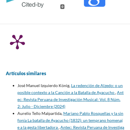
0
Artículos similares
José Manuel Izquierdo König,
La redención de Alzedo: o un
posible contexto a la Canción a la Batalla de Ayacucho
,
Ant
ec: Revista Peruana de Investigación Musical: Vol. 8 Núm.
2: Julio - Diciembre (2024)
Aurelio Tello Malpartida,
Mariano Pablo Rosquellas y la sin
fonía La batalla de Ayacucho (1832): un temprano homenaj
e a la gesta libertadora
,
Antec: Revista Peruana de Investiga