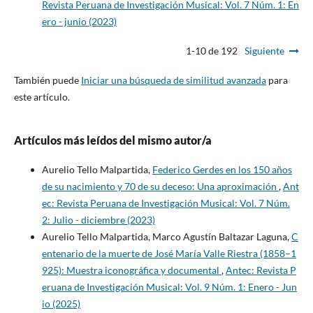
Revista Peruana de Investigación Musical: Vol. 7 Núm. 1: En
ero - junio (2023)
1-10 de 192
Siguiente
También puede
Iniciar una búsqueda de similitud avanzada
para
este artículo.
Artículos más leídos del mismo autor/a
Aurelio Tello Malpartida,
Federico Gerdes en los 150 años
de su nacimiento y 70 de su deceso: Una aproximación
,
Ant
ec: Revista Peruana de Investigación Musical: Vol. 7 Núm.
2: Julio - diciembre (2023)
Aurelio Tello Malpartida, Marco Agustín Baltazar Laguna,
C
entenario de la muerte de José María Valle Riestra (1858–1
925): Muestra iconográfica y documental
,
Antec: Revista P
eruana de Investigación Musical: Vol. 9 Núm. 1: Enero - Jun
io (2025)