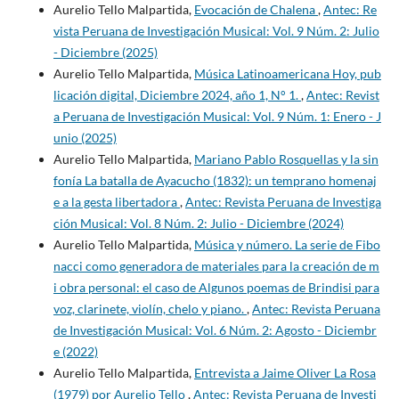
Aurelio Tello Malpartida,
Evocación de Chalena
,
Antec: Re
vista Peruana de Investigación Musical: Vol. 9 Núm. 2: Julio
- Diciembre (2025)
Aurelio Tello Malpartida,
Música Latinoamericana Hoy, pub
licación digital, Diciembre 2024, año 1, N° 1.
,
Antec: Revist
a Peruana de Investigación Musical: Vol. 9 Núm. 1: Enero - J
unio (2025)
Aurelio Tello Malpartida,
Mariano Pablo Rosquellas y la sin
fonía La batalla de Ayacucho (1832): un temprano homenaj
e a la gesta libertadora
,
Antec: Revista Peruana de Investiga
ción Musical: Vol. 8 Núm. 2: Julio - Diciembre (2024)
Aurelio Tello Malpartida,
Música y número. La serie de Fibo
nacci como generadora de materiales para la creación de m
i obra personal: el caso de Algunos poemas de Brindisi para
voz, clarinete, violín, chelo y piano.
,
Antec: Revista Peruana
de Investigación Musical: Vol. 6 Núm. 2: Agosto - Diciembr
e (2022)
Aurelio Tello Malpartida,
Entrevista a Jaime Oliver La Rosa
(1979) por Aurelio Tello
,
Antec: Revista Peruana de Investi