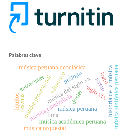
Palabras clave
música peruana neoclásica
música sinfónica peruana
historia de la música
prólogo
villancico
ícaro
entrevistas
marcha procesional
música del siglo xx
loreto
siglo xix
dosier
música catedralicia
iquitos
reseñas
música peruana
lima
música académica peruana
música orquestal