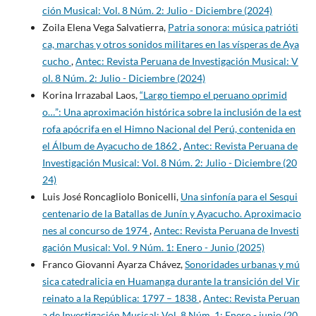
ción Musical: Vol. 8 Núm. 2: Julio - Diciembre (2024)
Zoila Elena Vega Salvatierra,
Patria sonora: música patrióti
ca, marchas y otros sonidos militares en las vísperas de Aya
cucho
,
Antec: Revista Peruana de Investigación Musical: V
ol. 8 Núm. 2: Julio - Diciembre (2024)
Korina Irrazabal Laos,
“Largo tiempo el peruano oprimid
o…”: Una aproximación histórica sobre la inclusión de la est
rofa apócrifa en el Himno Nacional del Perú, contenida en
el Álbum de Ayacucho de 1862
,
Antec: Revista Peruana de
Investigación Musical: Vol. 8 Núm. 2: Julio - Diciembre (20
24)
Luis José Roncagliolo Bonicelli,
Una sinfonía para el Sesqui
centenario de la Batallas de Junín y Ayacucho. Aproximacio
nes al concurso de 1974
,
Antec: Revista Peruana de Investi
gación Musical: Vol. 9 Núm. 1: Enero - Junio (2025)
Franco Giovanni Ayarza Chávez,
Sonoridades urbanas y mú
sica catedralicia en Huamanga durante la transición del Vir
reinato a la República: 1797 – 1838
,
Antec: Revista Peruan
a de Investigación Musical: Vol. 8 Núm. 1: Enero - junio (20