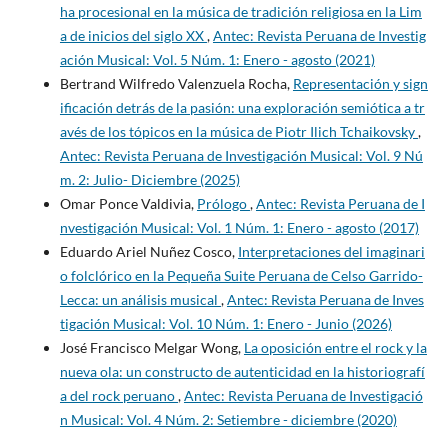
ha procesional en la música de tradición religiosa en la Lim
a de inicios del siglo XX
,
Antec: Revista Peruana de Investig
ación Musical: Vol. 5 Núm. 1: Enero - agosto (2021)
Bertrand Wilfredo Valenzuela Rocha,
Representación y sign
ificación detrás de la pasión: una exploración semiótica a tr
avés de los tópicos en la música de Piotr Ilich Tchaikovsky
,
Antec: Revista Peruana de Investigación Musical: Vol. 9 Nú
m. 2: Julio- Diciembre (2025)
Omar Ponce Valdivia,
Prólogo
,
Antec: Revista Peruana de I
nvestigación Musical: Vol. 1 Núm. 1: Enero - agosto (2017)
Eduardo Ariel Nuñez Cosco,
Interpretaciones del imaginari
o folclórico en la Pequeña Suite Peruana de Celso Garrido-
Lecca: un análisis musical
,
Antec: Revista Peruana de Inves
tigación Musical: Vol. 10 Núm. 1: Enero - Junio (2026)
José Francisco Melgar Wong,
La oposición entre el rock y la
nueva ola: un constructo de autenticidad en la historiografí
a del rock peruano
,
Antec: Revista Peruana de Investigació
n Musical: Vol. 4 Núm. 2: Setiembre - diciembre (2020)