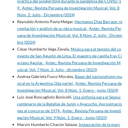
práctica del songwriting durante la pandemia del COVID-1
9
,
Antec: Revista Peruana de Investigación Musical: Vol. 8
Núm. 2: Julio - Diciembre (2024)
Reynaldo Antonio Pavia Melgar,
Hermanos Díaz Barraza: re
copilación y análisis de su obra musical
,
Antec: Revista Per
uana de Investigación Musical: Vol. 8 Núm. 2: Julio - Diciem
bre (2024)
César Humberto Vega Zavala,
Música para el templo del co
nvento de San Agustín de Lima. El maestro de capilla fray Ci
priano Aguilar
,
Antec: Revista Peruana de Investigación M
usical: Vol. 7 Núm. 2: Julio - diciembre (2023)
Andrea Gabriela Fusco Morales,
Bases del nacionalismo mu
sical en la Argentina (2da parte)
,
Antec: Revista Peruana de
Investigación Musical: Vol. 8 Núm. 1: Enero - junio (2024)
Luis José Roncagliolo Bonicelli,
Una sinfonía para el Sesqui
centenario de la Batallas de Junín y Ayacucho. Aproximacio
nes al concurso de 1974
,
Antec: Revista Peruana de Investi
gación Musical: Vol. 9 Núm. 1: Enero - Junio (2025)
Marvin Humberto Chacón Salazar,
Instauración de la marc