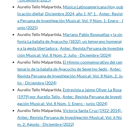
Aurelio Tello Malpartida,
Música Latinoamericana Hoy, pub
licación digital, Diciembre 2024, año 1, N° 1.
,
Antec: Revist
a Peruana de Investigación Musical: Vol. 9 Núm. 1: Enero - J
unio (2025)
Aurelio Tello Malpartida,
Mariano Pablo Rosquellas y la sin
fonía La batalla de Ayacucho (1832): un temprano homenaj
e a la gesta libertadora
,
Antec: Revista Peruana de Investiga
ción Musical: Vol. 8 Núm. 2: Julio - Diciembre (2024)
Aurelio Tello Malpartida,
El Himno conmemorativo del cen
tenario de la batalla de Ayacucho de Severino Sedó
,
Antec:
Revista Peruana de Investigación Musical: Vol. 8 Núm. 2: Ju
lio - Diciembre (2024)
Aurelio Tello Malpartida,
Entrevista a Jaime Oliver La Rosa
(1979) por Aurelio Tello
,
Antec: Revista Peruana de Investi
gación Musical: Vol. 8 Núm. 1: Enero - junio (2024)
Aurelio Tello Malpartida,
Victoria Santa Cruz (1922-2014)
,
Antec: Revista Peruana de Investigación Musical: Vol. 6 Nú
m. 2: Agosto - Diciembre (2022)