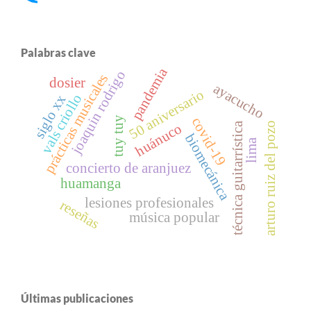
Palabras clave
pandemia
joaquin rodrigo
prácticas musicales
dosier
ayacucho
50 aniversario
vals criollo
siglo xx
covid-19
tuy tuy
técnica guitarrística
arturo ruiz del pozo
huánuco
biomecánica
lima
concierto de aranjuez
huamanga
lesiones profesionales
reseñas
música popular
Últimas publicaciones