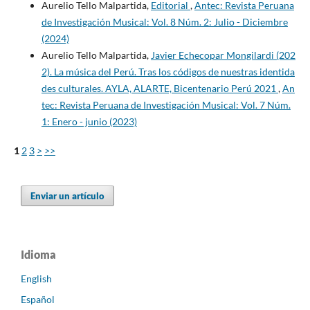
Aurelio Tello Malpartida,
Editorial
,
Antec: Revista Peruana
de Investigación Musical: Vol. 8 Núm. 2: Julio - Diciembre
(2024)
Aurelio Tello Malpartida,
Javier Echecopar Mongilardi (202
2). La música del Perú. Tras los códigos de nuestras identida
des culturales. AYLA, ALARTE, Bicentenario Perú 2021
,
An
tec: Revista Peruana de Investigación Musical: Vol. 7 Núm.
1: Enero - junio (2023)
1
2
3
>
>>
Enviar un artículo
Idioma
English
Español