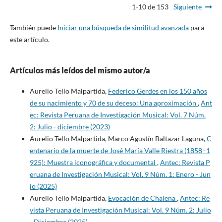
1-10 de 153
Siguiente
También puede
Iniciar una búsqueda de similitud avanzada
para
este artículo.
Artículos más leídos del mismo autor/a
Aurelio Tello Malpartida,
Federico Gerdes en los 150 años
de su nacimiento y 70 de su deceso: Una aproximación
,
Ant
ec: Revista Peruana de Investigación Musical: Vol. 7 Núm.
2: Julio - diciembre (2023)
Aurelio Tello Malpartida, Marco Agustín Baltazar Laguna,
C
entenario de la muerte de José María Valle Riestra (1858–1
925): Muestra iconográfica y documental
,
Antec: Revista P
eruana de Investigación Musical: Vol. 9 Núm. 1: Enero - Jun
io (2025)
Aurelio Tello Malpartida,
Evocación de Chalena
,
Antec: Re
vista Peruana de Investigación Musical: Vol. 9 Núm. 2: Julio
- Diciembre (2025)