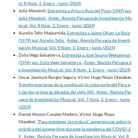
ol. 8 Núm. 1: Enero - junio (2024)
Julio Mendívil,
Entrevista a Arturo Ruiz del Pozo (1949) por
Julio Mendívil
,
Antec: Revista Peruana de Investigación Mu
sical: Vol. 8 Núm. 1: Enero - junio (2024)
Aurelio Tello Malpartida,
Entrevista a Jaime Oliver La Rosa
(1979) por Aurelio Tello
,
Antec: Revista Peruana de Investi
gación Musical: Vol. 8 Núm. 1: Enero - junio (2024)
Zoila Vega Salvatierra,
Entrevista a José Sosaya Wekselman
(1956) por Zoila Vega Salvatierra
,
Antec: Revista Peruana d
e Investigación Musical: Vol. 8 Núm. 1: Enero - junio (2024)
Oscar Jeanluck Burgos Segura, Víctor Hugo Ñopo Olazábal,
Transformaciones de la cumbia en la costa norte del Perú e
n las dos primeras décadas del siglo XXI
,
Antec: Revista Per
uana de Investigación Musical: Vol. 7 Núm. 1: Enero - junio
(2023)
Daniel Alonso Canales Madero, Víctor Hugo Ñopo
Olazábal,
“Para mantener la cordura”: experiencias sobre la
práctica del songwriting durante la pandemia del COVID-1
9
,
Antec: Revista Peruana de Investigación Musical: Vol. 8