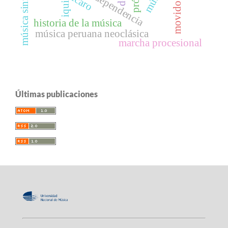
movido típico
iquitos
ícaro
historia de la música
música peruana neoclásica
marcha procesional
Últimas publicaciones