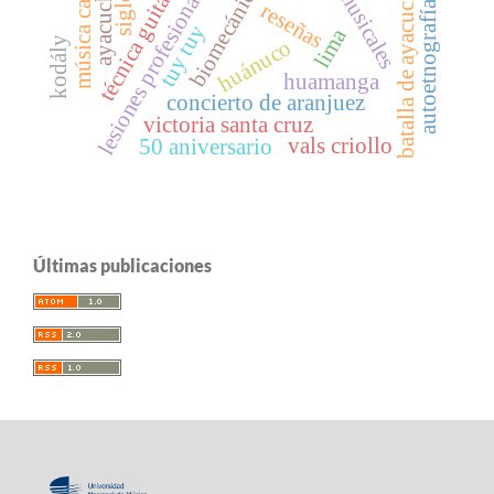
música catedralicia
técnica guitarrística
lesiones profesionales
batalla de ayacucho
biomecánica
ayacucho
autoetnografía
reseñas
tuy tuy
lima
kodály
huánuco
huamanga
concierto de aranjuez
victoria santa cruz
vals criollo
50 aniversario
Últimas publicaciones