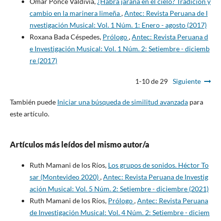
Omar Ponce Valdivia,
¿Habrá jarana en el cielo? Tradición y
cambio en la marinera limeña
,
Antec: Revista Peruana de I
nvestigación Musical: Vol. 1 Núm. 1: Enero - agosto (2017)
Roxana Bada Céspedes,
Prólogo
,
Antec: Revista Peruana d
e Investigación Musical: Vol. 1 Núm. 2: Setiembre - diciemb
re (2017)
1-10 de 29
Siguiente
También puede
Iniciar una búsqueda de similitud avanzada
para
este artículo.
Artículos más leídos del mismo autor/a
Ruth Mamani de los Ríos,
Los grupos de sonidos. Héctor To
sar (Montevideo 2020)
,
Antec: Revista Peruana de Investig
ación Musical: Vol. 5 Núm. 2: Setiembre - diciembre (2021)
Ruth Mamani de los Ríos,
Prólogo
,
Antec: Revista Peruana
de Investigación Musical: Vol. 4 Núm. 2: Setiembre - diciem