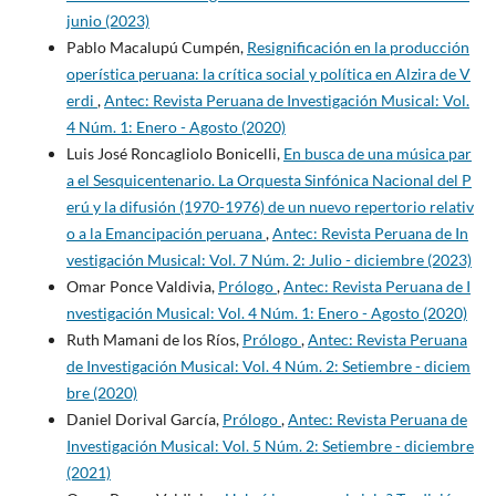
junio (2023)
Pablo Macalupú Cumpén,
Resignificación en la producción
operística peruana: la crítica social y política en Alzira de V
erdi
,
Antec: Revista Peruana de Investigación Musical: Vol.
4 Núm. 1: Enero - Agosto (2020)
Luis José Roncagliolo Bonicelli,
En busca de una música par
a el Sesquicentenario. La Orquesta Sinfónica Nacional del P
erú y la difusión (1970-1976) de un nuevo repertorio relativ
o a la Emancipación peruana
,
Antec: Revista Peruana de In
vestigación Musical: Vol. 7 Núm. 2: Julio - diciembre (2023)
Omar Ponce Valdivia,
Prólogo
,
Antec: Revista Peruana de I
nvestigación Musical: Vol. 4 Núm. 1: Enero - Agosto (2020)
Ruth Mamani de los Ríos,
Prólogo
,
Antec: Revista Peruana
de Investigación Musical: Vol. 4 Núm. 2: Setiembre - diciem
bre (2020)
Daniel Dorival García,
Prólogo
,
Antec: Revista Peruana de
Investigación Musical: Vol. 5 Núm. 2: Setiembre - diciembre
(2021)