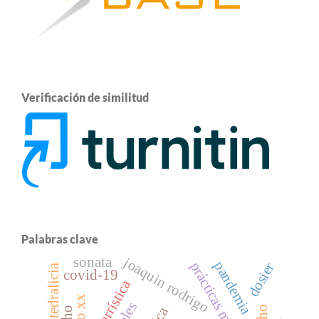
Verificación de similitud
Palabras clave
joaquin rodrigo
sonata
pandemia
prácticas musicales
dosier
covid-19
siglo xx