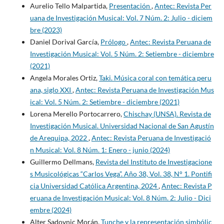
Aurelio Tello Malpartida,
Presentación
,
Antec: Revista Per
uana de Investigación Musical: Vol. 7 Núm. 2: Julio - diciem
bre (2023)
Daniel Dorival García,
Prólogo
,
Antec: Revista Peruana de
Investigación Musical: Vol. 5 Núm. 2: Setiembre - diciembre
(2021)
Angela Morales Ortiz,
Taki. Música coral con temática peru
ana, siglo XXI
,
Antec: Revista Peruana de Investigación Mus
ical: Vol. 5 Núm. 2: Setiembre - diciembre (2021)
Lorena Merello Portocarrero,
Chischay (UNSA). Revista de
Investigación Musical. Universidad Nacional de San Agustín
de Arequipa, 2022
,
Antec: Revista Peruana de Investigació
n Musical: Vol. 8 Núm. 1: Enero - junio (2024)
Guillermo Dellmans,
Revista del Instituto de Investigacione
s Musicológicas “Carlos Vega”. Año 38, Vol. 38, N° 1. Pontifi
cia Universidad Católica Argentina, 2024
,
Antec: Revista P
eruana de Investigación Musical: Vol. 8 Núm. 2: Julio - Dici
embre (2024)
Alter Sadovnic Morán,
Tunche y la representación simbólic