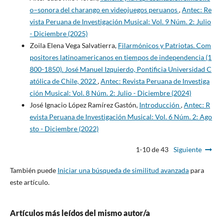
o–sonora del charango en videojuegos peruanos
,
Antec: Re
vista Peruana de Investigación Musical: Vol. 9 Núm. 2: Julio
- Diciembre (2025)
Zoila Elena Vega Salvatierra,
Filarmónicos y Patriotas. Com
positores latinoamericanos en tiempos de independencia (1
800-1850). José Manuel Izquierdo, Pontificia Universidad C
atólica de Chile, 2022
,
Antec: Revista Peruana de Investiga
ción Musical: Vol. 8 Núm. 2: Julio - Diciembre (2024)
José Ignacio López Ramírez Gastón,
Introducción
,
Antec: R
evista Peruana de Investigación Musical: Vol. 6 Núm. 2: Ago
sto - Diciembre (2022)
1-10 de 43
Siguiente
También puede
Iniciar una búsqueda de similitud avanzada
para
este artículo.
Artículos más leídos del mismo autor/a