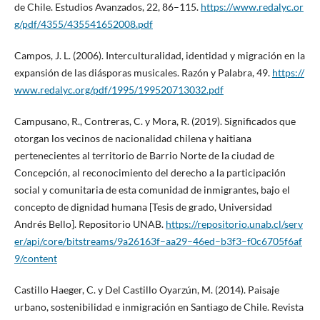
de Chile. Estudios Avanzados, 22, 86–115.
https://www.redalyc.or
g/pdf/4355/435541652008.pdf
Campos, J. L. (2006). Interculturalidad, identidad y migración en la
expansión de las diásporas musicales. Razón y Palabra, 49.
https://
www.redalyc.org/pdf/1995/199520713032.pdf
Campusano, R., Contreras, C. y Mora, R. (2019). Significados que
otorgan los vecinos de nacionalidad chilena y haitiana
pertenecientes al territorio de Barrio Norte de la ciudad de
Concepción, al reconocimiento del derecho a la participación
social y comunitaria de esta comunidad de inmigrantes, bajo el
concepto de dignidad humana [Tesis de grado, Universidad
Andrés Bello]. Repositorio UNAB.
https://repositorio.unab.cl/serv
er/api/core/bitstreams/9a26163f–aa29–46ed–b3f3–f0c6705f6af
9/content
Castillo Haeger, C. y Del Castillo Oyarzún, M. (2014). Paisaje
urbano, sostenibilidad e inmigración en Santiago de Chile. Revista