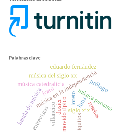
Palabras clave
eduardo fernández
música en la independencia
música del siglo xx
prólogo
música catedralicia
ícaro
banda de música
música peruana
loreto
lima
movido típico
dosier
reseñas
villancico
entrevistas
siglo xix
iquitos