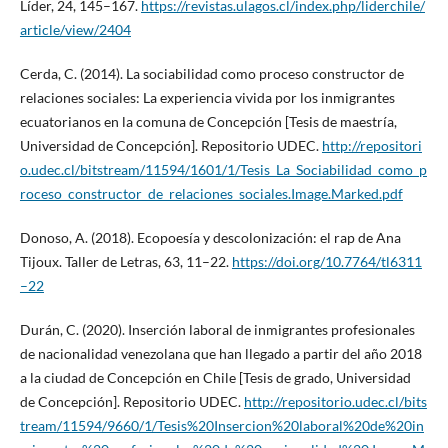
Líder, 24, 145–167.
https://revistas.ulagos.cl/index.php/liderchile/
article/view/2404
Cerda, C. (2014). La sociabilidad como proceso constructor de
relaciones sociales: La experiencia vivida por los inmigrantes
ecuatorianos en la comuna de Concepción [Tesis de maestría,
Universidad de Concepción]. Repositorio UDEC.
http://repositori
o.udec.cl/bitstream/11594/1601/1/Tesis_La_Sociabilidad_como_p
roceso_constructor_de_relaciones_sociales.Image.Marked.pdf
Donoso, A. (2018). Ecopoesía y descolonización: el rap de Ana
Tijoux. Taller de Letras, 63, 11–22.
https://doi.org/10.7764/tl6311
–22
Durán, C. (2020). Inserción laboral de inmigrantes profesionales
de nacionalidad venezolana que han llegado a partir del año 2018
a la ciudad de Concepción en Chile [Tesis de grado, Universidad
de Concepción]. Repositorio UDEC.
http://repositorio.udec.cl/bits
tream/11594/9660/1/Tesis%20Insercion%20laboral%20de%20in