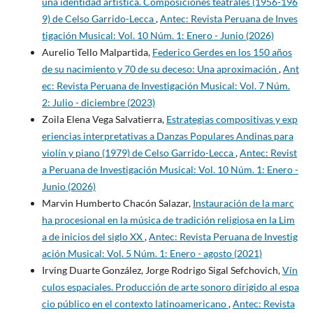
una identidad artística. Composiciones teatrales (1956-196
9) de Celso Garrido-Lecca
,
Antec: Revista Peruana de Inves
tigación Musical: Vol. 10 Núm. 1: Enero - Junio (2026)
Aurelio Tello Malpartida,
Federico Gerdes en los 150 años
de su nacimiento y 70 de su deceso: Una aproximación
,
Ant
ec: Revista Peruana de Investigación Musical: Vol. 7 Núm.
2: Julio - diciembre (2023)
Zoila Elena Vega Salvatierra,
Estrategias compositivas y exp
eriencias interpretativas a Danzas Populares Andinas para
violín y piano (1979) de Celso Garrido-Lecca
,
Antec: Revist
a Peruana de Investigación Musical: Vol. 10 Núm. 1: Enero -
Junio (2026)
Marvin Humberto Chacón Salazar,
Instauración de la marc
ha procesional en la música de tradición religiosa en la Lim
a de inicios del siglo XX
,
Antec: Revista Peruana de Investig
ación Musical: Vol. 5 Núm. 1: Enero - agosto (2021)
Irving Duarte González, Jorge Rodrigo Sigal Sefchovich,
Vín
culos espaciales. Producción de arte sonoro dirigido al espa
cio público en el contexto latinoamericano
,
Antec: Revista