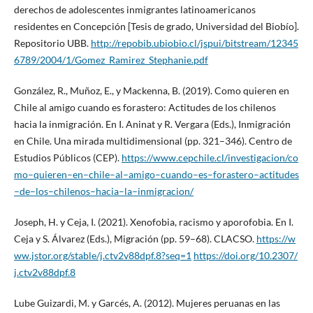
derechos de adolescentes inmigrantes latinoamericanos
residentes en Concepción [Tesis de grado, Universidad del Biobío].
Repositorio UBB.
http://repobib.ubiobio.cl/jspui/bitstream/12345
6789/2004/1/Gomez_Ramirez_Stephanie.pdf
González, R., Muñoz, E., y Mackenna, B. (2019). Como quieren en
Chile al amigo cuando es forastero: Actitudes de los chilenos
hacia la inmigración. En I. Aninat y R. Vergara (Eds.), Inmigración
en Chile. Una mirada multidimensional (pp. 321–346). Centro de
Estudios Públicos (CEP).
https://www.cepchile.cl/investigacion/co
mo–quieren–en–chile–al–amigo–cuando–es–forastero–actitudes
–de–los–chilenos–hacia–la–inmigracion/
Joseph, H. y Ceja, I. (2021). Xenofobia, racismo y aporofobia. En I.
Ceja y S. Álvarez (Eds.), Migración (pp. 59–68). CLACSO.
https://w
ww.jstor.org/stable/j.ctv2v88dpf.8?seq=1
https://doi.org/10.2307/
j.ctv2v88dpf.8
Lube Guizardi, M. y Garcés, A. (2012). Mujeres peruanas en las