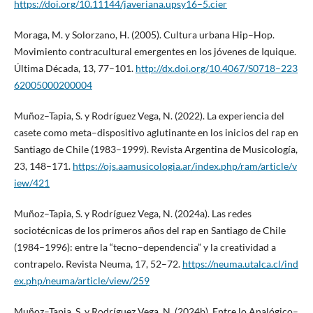
https://doi.org/10.11144/javeriana.upsy16–5.cier
Moraga, M. y Solorzano, H. (2005). Cultura urbana Hip–Hop.
Movimiento contracultural emergentes en los jóvenes de Iquique.
Última Década, 13, 77–101.
http://dx.doi.org/10.4067/S0718–223
62005000200004
Muñoz–Tapia, S. y Rodríguez Vega, N. (2022). La experiencia del
casete como meta–dispositivo aglutinante en los inicios del rap en
Santiago de Chile (1983–1999). Revista Argentina de Musicología,
23, 148–171.
https://ojs.aamusicologia.ar/index.php/ram/article/v
iew/421
Muñoz–Tapia, S. y Rodríguez Vega, N. (2024a). Las redes
sociotécnicas de los primeros años del rap en Santiago de Chile
(1984–1996): entre la “tecno–dependencia” y la creatividad a
contrapelo. Revista Neuma, 17, 52–72.
https://neuma.utalca.cl/ind
ex.php/neuma/article/view/259
Muñoz–Tapia, S. y Rodríguez Vega, N. (2024b). Entre lo Analógico–