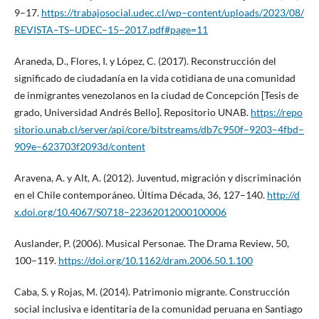
9–17.
https://trabajosocial.udec.cl/wp–content/uploads/2023/08/
REVISTA–TS–UDEC–15–2017.pdf#page=11
Araneda, D., Flores, I. y López, C. (2017). Reconstrucción del
significado de ciudadanía en la vida cotidiana de una comunidad
de inmigrantes venezolanos en la ciudad de Concepción [Tesis de
grado, Universidad Andrés Bello]. Repositorio UNAB.
https://repo
sitorio.unab.cl/server/api/core/bitstreams/db7c950f–9203–4fbd–
909e–623703f2093d/content
Aravena, A. y Alt, A. (2012). Juventud, migración y discriminación
en el Chile contemporáneo. Última Década, 36, 127–140.
http://d
x.doi.org/10.4067/S0718–22362012000100006
Auslander, P. (2006). Musical Personae. The Drama Review, 50,
100–119.
https://doi.org/10.1162/dram.2006.50.1.100
Caba, S. y Rojas, M. (2014). Patrimonio migrante. Construcción
social inclusiva e identitaria de la comunidad peruana en Santiago