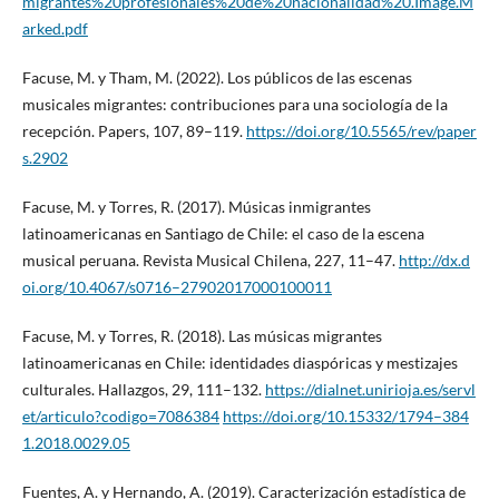
migrantes%20profesionales%20de%20nacionalidad%20.Image.M
arked.pdf
Facuse, M. y Tham, M. (2022). Los públicos de las escenas
musicales migrantes: contribuciones para una sociología de la
recepción. Papers, 107, 89–119.
https://doi.org/10.5565/rev/paper
s.2902
Facuse, M. y Torres, R. (2017). Músicas inmigrantes
latinoamericanas en Santiago de Chile: el caso de la escena
musical peruana. Revista Musical Chilena, 227, 11–47.
http://dx.d
oi.org/10.4067/s0716–27902017000100011
Facuse, M. y Torres, R. (2018). Las músicas migrantes
latinoamericanas en Chile: identidades diaspóricas y mestizajes
culturales. Hallazgos, 29, 111–132.
https://dialnet.unirioja.es/servl
et/articulo?codigo=7086384
https://doi.org/10.15332/1794–384
1.2018.0029.05
Fuentes, A. y Hernando, A. (2019). Caracterización estadística de