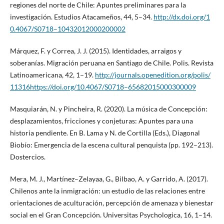
regiones del norte de Chile: Apuntes preliminares para la
investigación. Estudios Atacameños, 44, 5–34.
http://dx.doi.org/1
0.4067/S0718–10432012000200002
Márquez, F. y Correa, J. J. (2015). Identidades, arraigos y
soberanías. Migración peruana en Santiago de Chile. Polis. Revista
Latinoamericana, 42, 1–19.
http://journals.openedition.org/polis/
11316https://doi.org/10.4067/S0718–65682015000300009
Masquiarán, N. y Pincheira, R. (2020). La música de Concepción:
desplazamientos, fricciones y conjeturas: Apuntes para una
historia pendiente. En B. Lama y N. de Cortilla (Eds.), Diagonal
Biobío: Emergencia de la escena cultural penquista (pp. 192–213).
Dostercios.
Mera, M. J., Martínez–Zelayaa, G., Bilbao, A. y Garrido, A. (2017).
Chilenos ante la inmigración: un estudio de las relaciones entre
orientaciones de aculturación, percepción de amenaza y bienestar
social en el Gran Concepción. Universitas Psychologica, 16, 1–14.