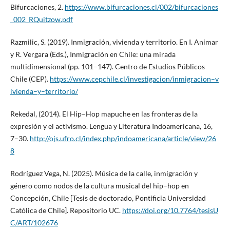
Bifurcaciones, 2.
https://www.bifurcaciones.cl/002/bifurcaciones
_002_RQuitzow.pdf
Razmilic, S. (2019). Inmigración, vivienda y territorio. En I. Animar
y R. Vergara (Eds.), Inmigración en Chile: una mirada
multidimensional (pp. 101–147). Centro de Estudios Públicos
Chile (CEP).
https://www.cepchile.cl/investigacion/inmigracion–v
ivienda–y–territorio/
Rekedal, (2014). El Hip–Hop mapuche en las fronteras de la
expresión y el activismo. Lengua y Literatura Indoamericana, 16,
7–30.
http://ojs.ufro.cl/index.php/indoamericana/article/view/26
8
Rodríguez Vega, N. (2025). Música de la calle, inmigración y
género como nodos de la cultura musical del hip–hop en
Concepción, Chile [Tesis de doctorado, Pontificia Universidad
Católica de Chile]. Repositorio UC.
https://doi.org/10.7764/tesisU
C/ART/102676