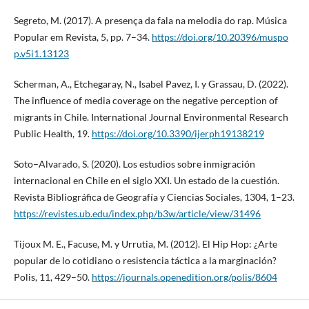
Segreto, M. (2017). A presença da fala na melodia do rap. Música
Popular em Revista, 5, pp. 7–34.
https://doi.org/10.20396/muspo
p.v5i1.13123
Scherman, A., Etchegaray, N., Isabel Pavez, I. y Grassau, D. (2022).
The influence of media coverage on the negative perception of
migrants in Chile. International Journal Environmental Research
Public Health, 19.
https://doi.org/10.3390/ijerph19138219
Soto–Alvarado, S. (2020). Los estudios sobre inmigración
internacional en Chile en el siglo XXI. Un estado de la cuestión.
Revista Bibliográfica de Geografía y Ciencias Sociales, 1304, 1–23.
https://revistes.ub.edu/index.php/b3w/article/view/31496
Tijoux M. E., Facuse, M. y Urrutia, M. (2012). El Hip Hop: ¿Arte
popular de lo cotidiano o resistencia táctica a la marginación?
Polis, 11, 429–50.
https://journals.openedition.org/polis/8604