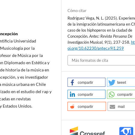
Cómo citar
Rodríguez Vega, N. L. (2025). Experien
de la inmigración latinoamericana en Chi
caso de los hiphoperos en la ciudad de
oncepción
Concepción.
Antec: Revista Peruana De
tificia Universidad
Investigación Musical
,
9
(1), 237-258.
ht
 Musicología por la
oi.org/10.62230/antec.v9i1.259
ofesor de Música por la
Más formatos de cita
un Diplomado en Estética y
e historia de la música en
cepción, y es investigador
compartir
tweet
a música urbana en Chile
ado en el estudio del rap y
compartir
compartir
cadas en revistas
 y Estados Unidos.
compartir
mail