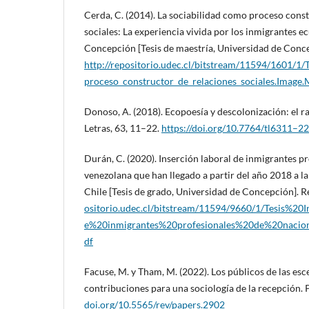
Cerda, C. (2014). La sociabilidad como proceso const
sociales: La experiencia vivida por los inmigrantes 
Concepción [Tesis de maestría, Universidad de Conc
http://repositorio.udec.cl/bitstream/11594/1601/1/
proceso_constructor_de_relaciones_sociales.Image.
Donoso, A. (2018). Ecopoesía y descolonización: el ra
Letras, 63, 11–22.
https://doi.org/10.7764/tl6311–22
Durán, C. (2020). Inserción laboral de inmigrantes p
venezolana que han llegado a partir del año 2018 a 
Chile [Tesis de grado, Universidad de Concepción].
ositorio.udec.cl/bitstream/11594/9660/1/Tesis%20
e%20inmigrantes%20profesionales%20de%20nacion
df
Facuse, M. y Tham, M. (2022). Los públicos de las es
contribuciones para una sociología de la recepción.
doi.org/10.5565/rev/papers.2902