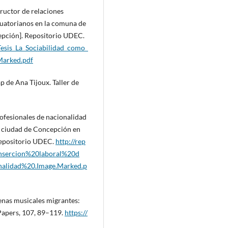
ructor de relaciones
ecuatorianos en la comuna de
epción]. Repositorio UDEC.
Tesis_La_Sociabilidad_como_
Marked.pdf
p de Ana Tijoux. Taller de
rofesionales de nacionalidad
la ciudad de Concepción en
 Repositorio UDEC.
http://rep
Insercion%20laboral%20d
alidad%20.Image.Marked.p
cenas musicales migrantes:
 Papers, 107, 89–119.
https://