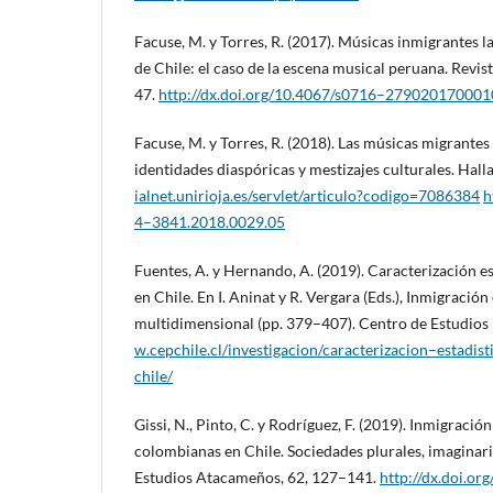
Facuse, M. y Torres, R. (2017). Músicas inmigrantes 
de Chile: el caso de la escena musical peruana. Revis
47.
http://dx.doi.org/10.4067/s0716–27902017000
Facuse, M. y Torres, R. (2018). Las músicas migrantes
identidades diaspóricas y mestizajes culturales. Hal
ialnet.unirioja.es/servlet/articulo?codigo=7086384
h
4–3841.2018.0029.05
Fuentes, A. y Hernando, A. (2019). Caracterización es
en Chile. En I. Aninat y R. Vergara (Eds.), Inmigració
multidimensional (pp. 379–407). Centro de Estudios
w.cepchile.cl/investigacion/caracterizacion–estadi
chile/
Gissi, N., Pinto, C. y Rodríguez, F. (2019). Inmigraci
colombianas en Chile. Sociedades plurales, imaginario
Estudios Atacameños, 62, 127–141.
http://dx.doi.o