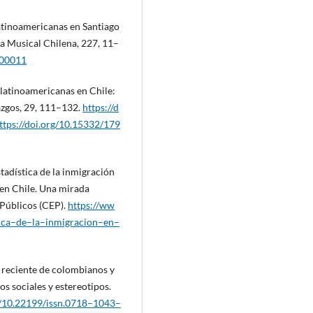
latinoamericanas en Santiago
ta Musical Chilena, 227, 11–
100011
 latinoamericanas en Chile:
lazgos, 29, 111–132.
https://d
ttps://doi.org/10.15332/179
tadística de la inmigración
n en Chile. Una mirada
 Públicos (CEP).
https://ww
stica–de–la–inmigracion–en–
ón reciente de colombianos y
s sociales y estereotipos.
rg/10.22199/issn.0718–1043–