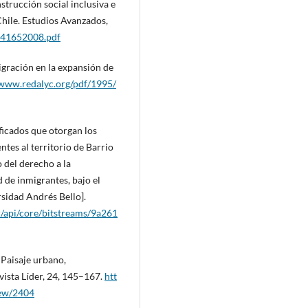
strucción social inclusiva e
Chile. Estudios Avanzados,
541652008.pdf
migración en la expansión de
/www.redalyc.org/pdf/1995/
ficados que otorgan los
ntes al territorio de Barrio
 del derecho a la
 de inmigrantes, bajo el
sidad Andrés Bello].
er/api/core/bitstreams/9a261
 Paisaje urbano,
vista Líder, 24, 145–167.
htt
view/2404