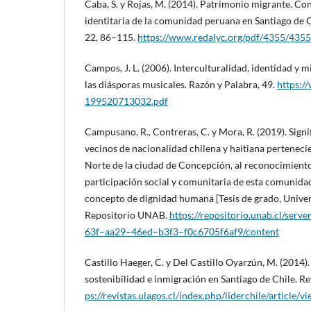
Caba, S. y Rojas, M. (2014). Patrimonio migrante. Con
identitaria de la comunidad peruana en Santiago de 
22, 86–115.
https://www.redalyc.org/pdf/4355/435
Campos, J. L. (2006). Interculturalidad, identidad y 
las diásporas musicales. Razón y Palabra, 49.
https:/
199520713032.pdf
Campusano, R., Contreras, C. y Mora, R. (2019). Signi
vecinos de nacionalidad chilena y haitiana pertenecie
Norte de la ciudad de Concepción, al reconocimiento
participación social y comunitaria de esta comunidad
concepto de dignidad humana [Tesis de grado, Univer
Repositorio UNAB.
https://repositorio.unab.cl/serv
63f–aa29–46ed–b3f3–f0c6705f6af9/content
Castillo Haeger, C. y Del Castillo Oyarzún, M. (2014).
sostenibilidad e inmigración en Santiago de Chile. Re
ps://revistas.ulagos.cl/index.php/liderchile/article/