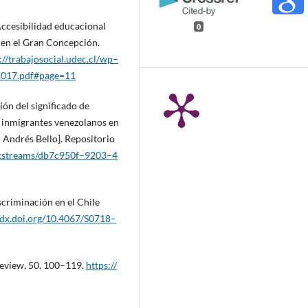
 Accesibilidad educacional
0
 en el Gran Concepción.
://trabajosocial.udec.cl/wp–
017.pdf#page=11
ión del significado de
e inmigrantes venezolanos en
 Andrés Bello]. Repositorio
/bitstreams/db7c950f–9203–4
iscriminación en el Chile
/dx.doi.org/10.4067/S0718–
Review, 50, 100–119.
https://