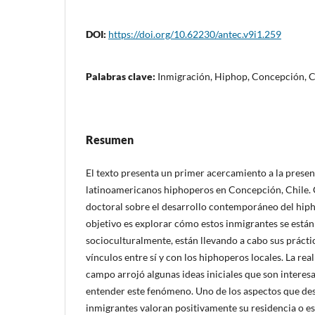
DOI:
https://doi.org/10.62230/antec.v9i1.259
Palabras clave:
Inmigración, Hiphop, Concepción, C
Resumen
El texto presenta un primer acercamiento a la prese
latinoamericanos hiphoperos en Concepción, Chile. 
doctoral sobre el desarrollo contemporáneo del hiph
objetivo es explorar cómo estos inmigrantes se está
socioculturalmente, están llevando a cabo sus práctic
vínculos entre sí y con los hiphoperos locales. La rea
campo arrojó algunas ideas iniciales que son intere
entender este fenómeno. Uno de los aspectos que de
inmigrantes valoran positivamente su residencia o e