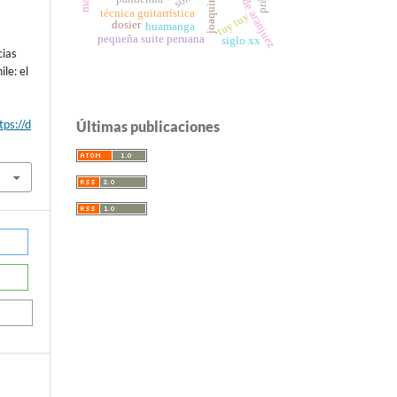
concierto de aranjuez
técnica guitarrística
tuy tuy
dosier
huamanga
pequeña suite peruana
siglo xx
cias
le: el
tps://d
Últimas publicaciones