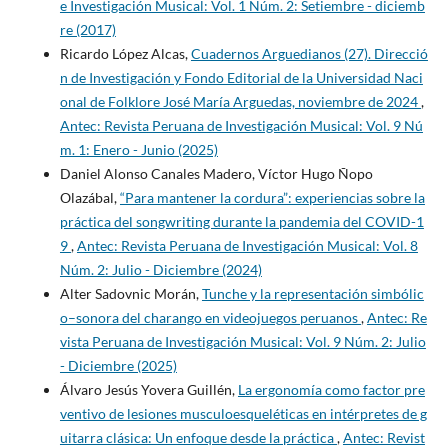
e Investigación Musical: Vol. 1 Núm. 2: Setiembre - diciemb
re (2017)
Ricardo López Alcas,
Cuadernos Arguedianos (27). Direcció
n de Investigación y Fondo Editorial de la Universidad Naci
onal de Folklore José María Arguedas, noviembre de 2024
,
Antec: Revista Peruana de Investigación Musical: Vol. 9 Nú
m. 1: Enero - Junio (2025)
Daniel Alonso Canales Madero, Víctor Hugo Ñopo
Olazábal,
“Para mantener la cordura”: experiencias sobre la
práctica del songwriting durante la pandemia del COVID-1
9
,
Antec: Revista Peruana de Investigación Musical: Vol. 8
Núm. 2: Julio - Diciembre (2024)
Alter Sadovnic Morán,
Tunche y la representación simbólic
o–sonora del charango en videojuegos peruanos
,
Antec: Re
vista Peruana de Investigación Musical: Vol. 9 Núm. 2: Julio
- Diciembre (2025)
Álvaro Jesús Yovera Guillén,
La ergonomía como factor pre
ventivo de lesiones musculoesqueléticas en intérpretes de g
uitarra clásica: Un enfoque desde la práctica
,
Antec: Revist