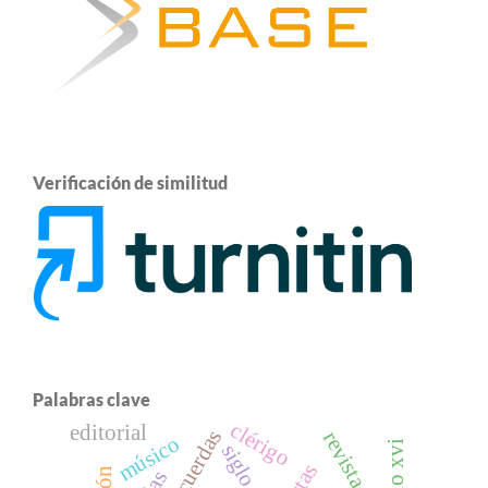
Verificación de similitud
Palabras clave
clérigo
editorial
músico
siglo xvi
siglo xix