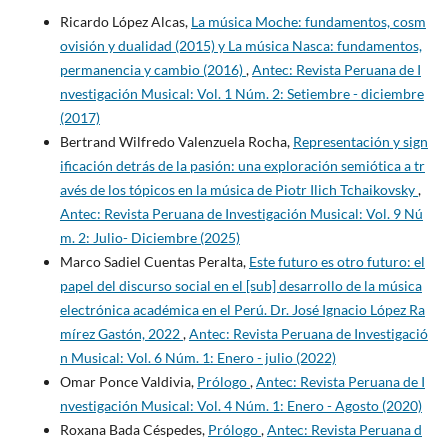
Ricardo López Alcas,
La música Moche: fundamentos, cosm
ovisión y dualidad (2015) y La música Nasca: fundamentos,
permanencia y cambio (2016)
,
Antec: Revista Peruana de I
nvestigación Musical: Vol. 1 Núm. 2: Setiembre - diciembre
(2017)
Bertrand Wilfredo Valenzuela Rocha,
Representación y sign
ificación detrás de la pasión: una exploración semiótica a tr
avés de los tópicos en la música de Piotr Ilich Tchaikovsky
,
Antec: Revista Peruana de Investigación Musical: Vol. 9 Nú
m. 2: Julio- Diciembre (2025)
Marco Sadiel Cuentas Peralta,
Este futuro es otro futuro: el
papel del discurso social en el [sub] desarrollo de la música
electrónica académica en el Perú. Dr. José Ignacio López Ra
mírez Gastón, 2022
,
Antec: Revista Peruana de Investigació
n Musical: Vol. 6 Núm. 1: Enero - julio (2022)
Omar Ponce Valdivia,
Prólogo
,
Antec: Revista Peruana de I
nvestigación Musical: Vol. 4 Núm. 1: Enero - Agosto (2020)
Roxana Bada Céspedes,
Prólogo
,
Antec: Revista Peruana d