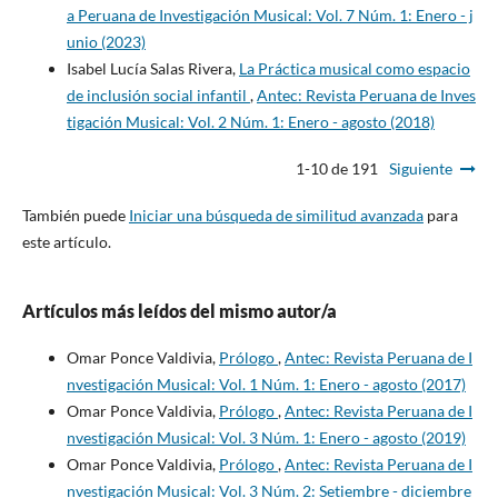
a Peruana de Investigación Musical: Vol. 7 Núm. 1: Enero - j
unio (2023)
Isabel Lucía Salas Rivera,
La Práctica musical como espacio
de inclusión social infantil
,
Antec: Revista Peruana de Inves
tigación Musical: Vol. 2 Núm. 1: Enero - agosto (2018)
1-10 de 191
Siguiente
También puede
Iniciar una búsqueda de similitud avanzada
para
este artículo.
Artículos más leídos del mismo autor/a
Omar Ponce Valdivia,
Prólogo
,
Antec: Revista Peruana de I
nvestigación Musical: Vol. 1 Núm. 1: Enero - agosto (2017)
Omar Ponce Valdivia,
Prólogo
,
Antec: Revista Peruana de I
nvestigación Musical: Vol. 3 Núm. 1: Enero - agosto (2019)
Omar Ponce Valdivia,
Prólogo
,
Antec: Revista Peruana de I
nvestigación Musical: Vol. 3 Núm. 2: Setiembre - diciembre