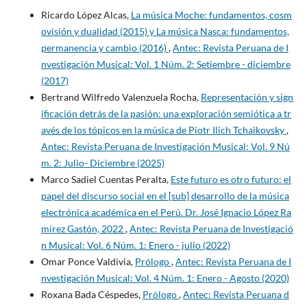
Ricardo López Alcas,
La música Moche: fundamentos, cosm
ovisión y dualidad (2015) y La música Nasca: fundamentos,
permanencia y cambio (2016)
,
Antec: Revista Peruana de I
nvestigación Musical: Vol. 1 Núm. 2: Setiembre - diciembre
(2017)
Bertrand Wilfredo Valenzuela Rocha,
Representación y sign
ificación detrás de la pasión: una exploración semiótica a tr
avés de los tópicos en la música de Piotr Ilich Tchaikovsky
,
Antec: Revista Peruana de Investigación Musical: Vol. 9 Nú
m. 2: Julio- Diciembre (2025)
Marco Sadiel Cuentas Peralta,
Este futuro es otro futuro: el
papel del discurso social en el [sub] desarrollo de la música
electrónica académica en el Perú. Dr. José Ignacio López Ra
mírez Gastón, 2022
,
Antec: Revista Peruana de Investigació
n Musical: Vol. 6 Núm. 1: Enero - julio (2022)
Omar Ponce Valdivia,
Prólogo
,
Antec: Revista Peruana de I
nvestigación Musical: Vol. 4 Núm. 1: Enero - Agosto (2020)
Roxana Bada Céspedes,
Prólogo
,
Antec: Revista Peruana d