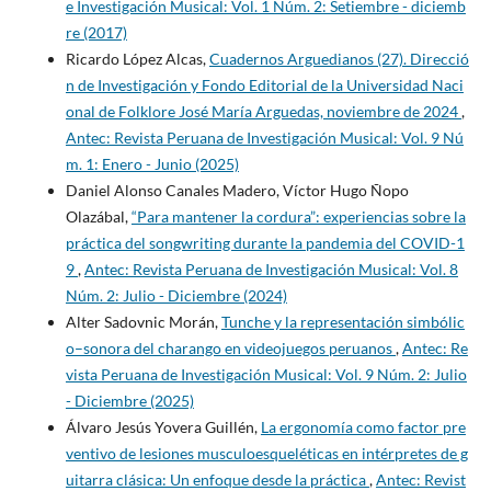
e Investigación Musical: Vol. 1 Núm. 2: Setiembre - diciemb
re (2017)
Ricardo López Alcas,
Cuadernos Arguedianos (27). Direcció
n de Investigación y Fondo Editorial de la Universidad Naci
onal de Folklore José María Arguedas, noviembre de 2024
,
Antec: Revista Peruana de Investigación Musical: Vol. 9 Nú
m. 1: Enero - Junio (2025)
Daniel Alonso Canales Madero, Víctor Hugo Ñopo
Olazábal,
“Para mantener la cordura”: experiencias sobre la
práctica del songwriting durante la pandemia del COVID-1
9
,
Antec: Revista Peruana de Investigación Musical: Vol. 8
Núm. 2: Julio - Diciembre (2024)
Alter Sadovnic Morán,
Tunche y la representación simbólic
o–sonora del charango en videojuegos peruanos
,
Antec: Re
vista Peruana de Investigación Musical: Vol. 9 Núm. 2: Julio
- Diciembre (2025)
Álvaro Jesús Yovera Guillén,
La ergonomía como factor pre
ventivo de lesiones musculoesqueléticas en intérpretes de g
uitarra clásica: Un enfoque desde la práctica
,
Antec: Revist