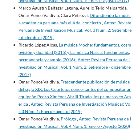
nvestigación Musical: Vol. 1 Núm. 1: Enero - agosto (2017)
Marco Agustín Baltazar Laguna, Aurelio Tello Malpartida,
Omar Ponce Valdivia, Clara Petrozzi,
Difundiendo la músic
a académica peruana más allá del concierto
,
Antec: Revista
Peruana de Investigación Musical: Vol. 3 Núm. 2: Setiembre
- diciembre (2019)
Ricardo López Alcas,
La música Moche: fundamentos, cosm
ovisión y dualidad (2015) y La música Nasca: fundamentos,
permanencia y cambio (2016)
,
Antec: Revista Peruana de I
nvestigación Musical: Vol. 1 Núm. 2: Setiembre - diciembre
(2017)
Omar Ponce Valdivia,
Trascendente publicación de música
del siglo XIX. Los Cuartetos concertantes del compositor ar
equipeño Pedro Ximénez Abrill Tirado, los primeros en Am
érica
,
Antec: Revista Peruana de Investigación Musical: Vo
l. 3 Núm. 1: Enero - agosto (2019)
Omar Ponce Valdivia,
Prólogo
,
Antec: Revista Peruana de I
nvestigación Musical: Vol. 4 Núm. 1: Enero - Agosto (2020)