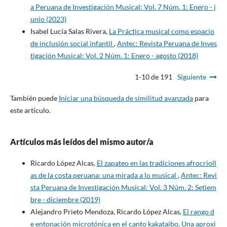
a Peruana de Investigación Musical: Vol. 7 Núm. 1: Enero - j
unio (2023)
Isabel Lucía Salas Rivera,
La Práctica musical como espacio
de inclusión social infantil
,
Antec: Revista Peruana de Inves
tigación Musical: Vol. 2 Núm. 1: Enero - agosto (2018)
1-10 de 191
Siguiente
También puede
Iniciar una búsqueda de similitud avanzada
para
este artículo.
Artículos más leídos del mismo autor/a
Ricardo López Alcas,
El zapateo en las tradiciones afrocrioll
as de la costa peruana: una mirada a lo musical
,
Antec: Revi
sta Peruana de Investigación Musical: Vol. 3 Núm. 2: Setiem
bre - diciembre (2019)
Alejandro Prieto Mendoza, Ricardo López Alcas,
El rango d
e entonación microtónica en el canto kakataibo. Una aproxi