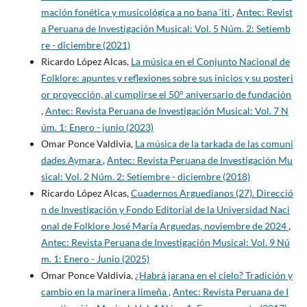
mación fonética y musicológica a no bana ‘iti
,
Antec: Revist
a Peruana de Investigación Musical: Vol. 5 Núm. 2: Setiemb
re - diciembre (2021)
Ricardo López Alcas,
La música en el Conjunto Nacional de
Folklore: apuntes y reflexiones sobre sus inicios y su posteri
or proyección, al cumplirse el 50° aniversario de fundación
,
Antec: Revista Peruana de Investigación Musical: Vol. 7 N
úm. 1: Enero - junio (2023)
Omar Ponce Valdivia,
La música de la tarkada de las comuni
dades Aymara
,
Antec: Revista Peruana de Investigación Mu
sical: Vol. 2 Núm. 2: Setiembre - diciembre (2018)
Ricardo López Alcas,
Cuadernos Arguedianos (27). Direcció
n de Investigación y Fondo Editorial de la Universidad Naci
onal de Folklore José María Arguedas, noviembre de 2024
,
Antec: Revista Peruana de Investigación Musical: Vol. 9 Nú
m. 1: Enero - Junio (2025)
Omar Ponce Valdivia,
¿Habrá jarana en el cielo? Tradición y
cambio en la marinera limeña
,
Antec: Revista Peruana de I