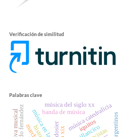
Verificación de similitud
Palabras clave
música del siglo xx
música catedralicia
eduardo fernández
banda de música
narrativa musical
iquitos
dosier
villancico
entrevistas