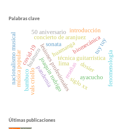
Palabras clave
introducción
50 aniversario
nacionalismo musical
biomecánica
concierto de aranjuez
tuy tuy
huamanga
sonata
lesiones profesionales
covid-19
huánuco
música popular
fenomenología
técnica guitarrística
joaquin rodrigo
lima
dosier
reseñas
pandemia
vals criollo
bambuco
ayacucho
siglo xx
Últimas publicaciones