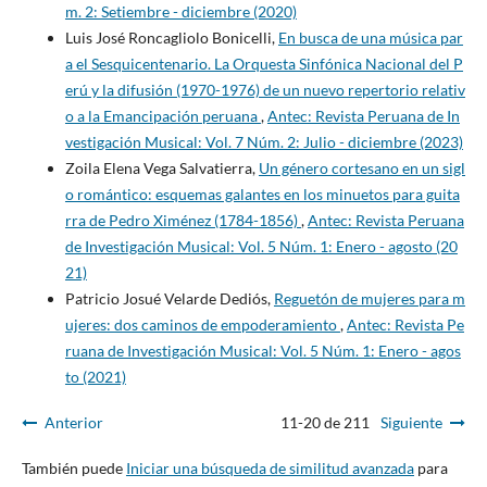
m. 2: Setiembre - diciembre (2020)
Luis José Roncagliolo Bonicelli,
En busca de una música par
a el Sesquicentenario. La Orquesta Sinfónica Nacional del P
erú y la difusión (1970-1976) de un nuevo repertorio relativ
o a la Emancipación peruana
,
Antec: Revista Peruana de In
vestigación Musical: Vol. 7 Núm. 2: Julio - diciembre (2023)
Zoila Elena Vega Salvatierra,
Un género cortesano en un sigl
o romántico: esquemas galantes en los minuetos para guita
rra de Pedro Ximénez (1784-1856)
,
Antec: Revista Peruana
de Investigación Musical: Vol. 5 Núm. 1: Enero - agosto (20
21)
Patricio Josué Velarde Dediós,
Reguetón de mujeres para m
ujeres: dos caminos de empoderamiento
,
Antec: Revista Pe
ruana de Investigación Musical: Vol. 5 Núm. 1: Enero - agos
to (2021)
Anterior
11-20 de 211
Siguiente
También puede
Iniciar una búsqueda de similitud avanzada
para