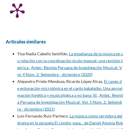
Artículos similares
Yisa Nadia Cabello Santillán,
La enseñanza de la música en s
u relación con la coordinación óculo manual: una revisión t
eórica
,
Antec: Revista Peruana de Investigación Musical: V
ol. 4 Núm. 2: Setiembre - diciembre (2020)
Alejandro Prieto Mendoza, Ricardo López Alcas,
El rango d
e entonación microtónica en el canto kakataibo. Una aproxi
mación fonética y musicológica a no bana ‘iti
,
Antec: Revist
a Peruana de Investigación Musical: Vol. 5 Núm. 2: Setiemb
re - diciembre (2021)
Luis Fernando Ruiz-Pacheco,
La música como servidora del
drama en la zarzuela El cóndor pasa... de Daniel Alomía Rob