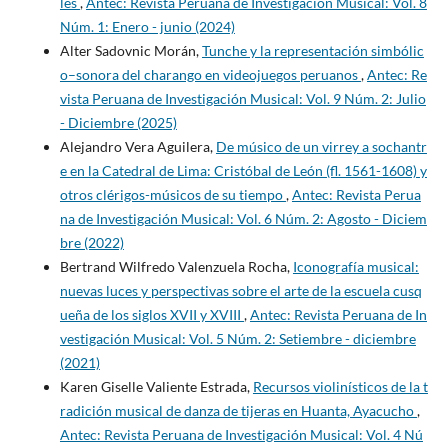
les
,
Antec: Revista Peruana de Investigación Musical: Vol. 8
Núm. 1: Enero - junio (2024)
Alter Sadovnic Morán,
Tunche y la representación simbólic
o–sonora del charango en videojuegos peruanos
,
Antec: Re
vista Peruana de Investigación Musical: Vol. 9 Núm. 2: Julio
- Diciembre (2025)
Alejandro Vera Aguilera,
De músico de un virrey a sochantr
e en la Catedral de Lima: Cristóbal de León (fl. 1561-1608) y
otros clérigos-músicos de su tiempo
,
Antec: Revista Perua
na de Investigación Musical: Vol. 6 Núm. 2: Agosto - Diciem
bre (2022)
Bertrand Wilfredo Valenzuela Rocha,
Iconografía musical:
nuevas luces y perspectivas sobre el arte de la escuela cusq
ueña de los siglos XVII y XVIII
,
Antec: Revista Peruana de In
vestigación Musical: Vol. 5 Núm. 2: Setiembre - diciembre
(2021)
Karen Giselle Valiente Estrada,
Recursos violinísticos de la t
radición musical de danza de tijeras en Huanta, Ayacucho
,
Antec: Revista Peruana de Investigación Musical: Vol. 4 Nú