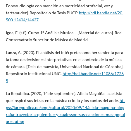
Fonoaudiología con mención en motricidad orofacial, voz y
tartamudez]. Repositorio de Tesis PUCP.
http://hdl.handle.net/20.
500.12404/14427
Igoa, E. (s.f.). Curso 1° Análisis Musical I [Material del curso]. Real
Conservatorio Superior de Música de Madrid.
Lanza, A. (2020). El análisis del intérprete como herramienta para
la toma de decisiones interpretativas en el contexto de la música
de cámara. [Tesis de maestría, Universidad Nacional de Córdoba].
Repositorio institucional UNC.
http://hdl.handle.net/11086/1726
5
La República. (2020, 14 de septiembre). Alicia Maguiña: la artista
que inspiró sus letras en la música criolla y los cantos del ande.
htt
ps://larepublica.pe/amp/cultural/2020/09/14/alicia-maguina-biog
rafia-trayectoria-quien-fue-y-cualesson-sus-canciones-mas-popul
ares-atmp