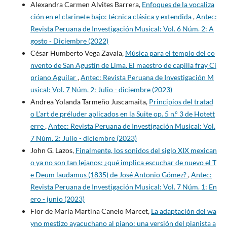
Alexandra Carmen Alvites Barrera,
Enfoques de la vocaliza
ción en el clarinete bajo: técnica clásica y extendida
,
Antec:
Revista Peruana de Investigación Musical: Vol. 6 Núm. 2: A
gosto - Diciembre (2022)
César Humberto Vega Zavala,
Música para el templo del co
nvento de San Agustín de Lima. El maestro de capilla fray Ci
priano Aguilar
,
Antec: Revista Peruana de Investigación M
usical: Vol. 7 Núm. 2: Julio - diciembre (2023)
Andrea Yolanda Tarmeño Juscamaita,
Principios del tratad
o L’art de préluder aplicados en la Suite op. 5 n.° 3 de Hotett
erre
,
Antec: Revista Peruana de Investigación Musical: Vol.
7 Núm. 2: Julio - diciembre (2023)
John G. Lazos,
Finalmente, los sonidos del siglo XIX mexican
o ya no son tan lejanos: ¿qué implica escuchar de nuevo el T
e Deum laudamus (1835) de José Antonio Gómez?
,
Antec:
Revista Peruana de Investigación Musical: Vol. 7 Núm. 1: En
ero - junio (2023)
Flor de María Martina Canelo Marcet,
La adaptación del wa
yno mestizo ayacuchano al piano: una versión del pianista a