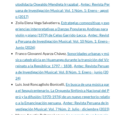
utodidacta Oswaldo Mendieta Irrazabal
,
Antec: Revista Per
uana de Investigación Musical: Vol. 1 Núm. 1: Enero - agost
o (2017)
Zoila Elena Vega Salvatierra,
Estrategias compositivas y exp
eriencias interpretativas a Danzas Populares Andinas para
violín y piano (1979) de Celso Garrido-Lecca
,
Antec: Revist
a Peruana de Investigación Musical: Vol. 10 Núm. 1: Enero -
Junio (2026)
Franco Giovanni Ayarza Chávez,
Sonoridades urbanas y mú
sica catedralicia en Huamanga durante la transición del Vir
reinato a la República: 1797 – 1838
,
Antec: Revista Peruan
a de Investigación Musical: Vol. 8 Núm. 1: Enero - junio (20
24)
Luis José Roncagliolo Bonicelli,
En busca de una música par
a el Sesquicentenario. La Orquesta Sinfónica Nacional del P
erú y la difusión (1970-1976) de un nuevo repertorio relativ
o a la Emancipación peruana
,
Antec: Revista Peruana de In
vestigación Musical: Vol. 7 Núm. 2: Julio - diciembre (2023)