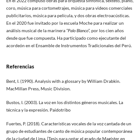
En el 2022 compuso obras para orquesta sinfónica, sexteto, piano,
coro, música para cortometrajes, música para videos comerciales
publicitarios, música para película, y dos obras electroacústicas.
En el 2020 fue invitado por la escuela Moche para realizar un
análisis musical de la marinera
“Palo Blanco”,
por los cien años
desde que fue compuesta. Ha participado como ejecutante del
acordeón en el Ensamble de Instrumentos Tradicionales del Perú.
Referencias
Bent, I. (1990). Analysis with a glossary by William Drabkin.
MacMillan Press, Music Division.
Bustos, I. (2003). La voz en los distintos géneros musicales. La
técnica y la expresión. Paidotribo
Fuertes, P. (2018). Características vocales de la voz cantada de un
grupo de estudiantes de canto de música popular contemporánea
de la ciudad de Lima. [Tesis para optar el grado de Magíster en