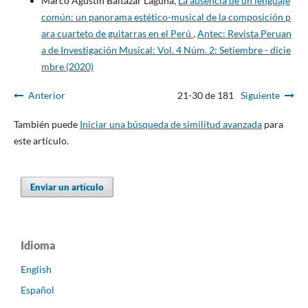
Marco Agustín Baltazar Laguna,
La ausencia de un lenguaje
común: un panorama estético-musical de la composición p
ara cuarteto de guitarras en el Perú
,
Antec: Revista Peruan
a de Investigación Musical: Vol. 4 Núm. 2: Setiembre - dicie
mbre (2020)
Anterior
21-30 de 181
Siguiente
También puede
Iniciar una búsqueda de similitud avanzada
para
este artículo.
Enviar un artículo
Idioma
English
Español