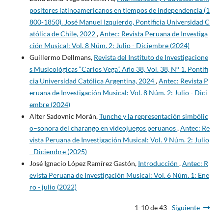
positores latinoamericanos en tiempos de independencia (1
800-1850). José Manuel Izquierdo, Pontificia Universidad C
atólica de Chile, 2022
,
Antec: Revista Peruana de Investiga
ción Musical: Vol. 8 Núm. 2: Julio - Diciembre (2024)
Guillermo Dellmans,
Revista del Instituto de Investigacione
s Musicológicas “Carlos Vega”. Año 38, Vol. 38, N° 1. Pontifi
cia Universidad Católica Argentina, 2024
,
Antec: Revista P
eruana de Investigación Musical: Vol. 8 Núm. 2: Julio - Dici
embre (2024)
Alter Sadovnic Morán,
Tunche y la representación simbólic
o–sonora del charango en videojuegos peruanos
,
Antec: Re
vista Peruana de Investigación Musical: Vol. 9 Núm. 2: Julio
- Diciembre (2025)
José Ignacio López Ramírez Gastón,
Introducción
,
Antec: R
evista Peruana de Investigación Musical: Vol. 6 Núm. 1: Ene
ro - julio (2022)
1-10 de 43
Siguiente