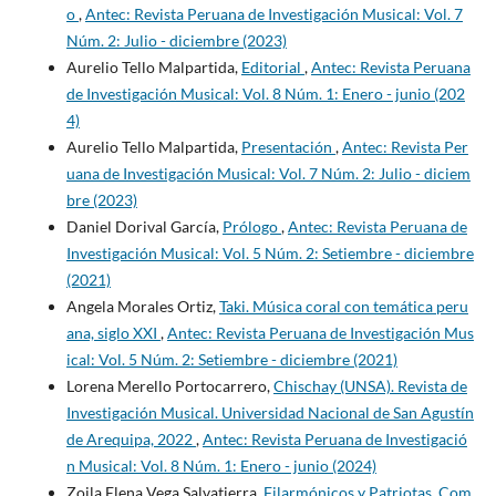
o
,
Antec: Revista Peruana de Investigación Musical: Vol. 7
Núm. 2: Julio - diciembre (2023)
Aurelio Tello Malpartida,
Editorial
,
Antec: Revista Peruana
de Investigación Musical: Vol. 8 Núm. 1: Enero - junio (202
4)
Aurelio Tello Malpartida,
Presentación
,
Antec: Revista Per
uana de Investigación Musical: Vol. 7 Núm. 2: Julio - diciem
bre (2023)
Daniel Dorival García,
Prólogo
,
Antec: Revista Peruana de
Investigación Musical: Vol. 5 Núm. 2: Setiembre - diciembre
(2021)
Angela Morales Ortiz,
Taki. Música coral con temática peru
ana, siglo XXI
,
Antec: Revista Peruana de Investigación Mus
ical: Vol. 5 Núm. 2: Setiembre - diciembre (2021)
Lorena Merello Portocarrero,
Chischay (UNSA). Revista de
Investigación Musical. Universidad Nacional de San Agustín
de Arequipa, 2022
,
Antec: Revista Peruana de Investigació
n Musical: Vol. 8 Núm. 1: Enero - junio (2024)
Zoila Elena Vega Salvatierra,
Filarmónicos y Patriotas. Com