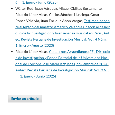
úm. 1: Enero - junio (2023)
Wálter Rodríguez Vásquez, Miguel Oblitas Bustamante,
Ricardo López Alcas, Carlos Sánchez Huaringa, Omar
Ponce Valdivia, Juan Enrique Ahon Vargas,
Testimonios sob
re el legado del maestro Américo Valencia Chacón al desarr
ollo de la investigación y la enseñanza musical en Perú
,
Ant
ec: Revista Peruana de Investigación Musical: Vol. 4 Núm.
1: Enero - Agosto (2020)
Ricardo López Alcas,
Cuadernos Arguedianos (27). Direcció
n de Investigación y Fondo Editorial de la Universidad Naci
onal de Folklore José María Arguedas, noviembre de 2024
,
Antec: Revista Peruana de Investigación Musical: Vol. 9 Nú
m. 1: Enero - Junio (2025)
Enviar un artículo