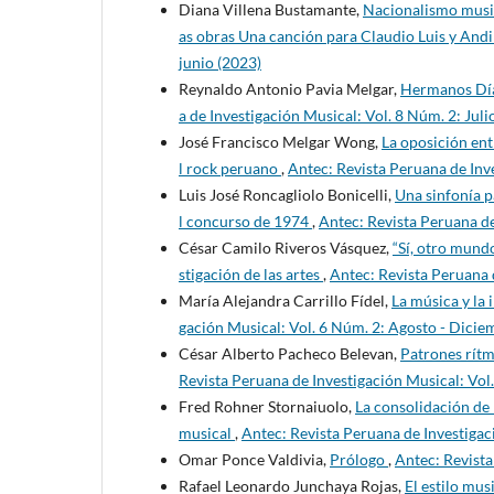
Diana Villena Bustamante,
Nacionalismo musica
as obras Una canción para Claudio Luis y Andi
junio (2023)
Reynaldo Antonio Pavia Melgar,
Hermanos Díaz
a de Investigación Musical: Vol. 8 Núm. 2: Jul
José Francisco Melgar Wong,
La oposición entr
l rock peruano
,
Antec: Revista Peruana de Inv
Luis José Roncagliolo Bonicelli,
Una sinfonía p
l concurso de 1974
,
Antec: Revista Peruana de
César Camilo Riveros Vásquez,
“Sí, otro mund
stigación de las artes
,
Antec: Revista Peruana 
María Alejandra Carrillo Fídel,
La música y la 
gación Musical: Vol. 6 Núm. 2: Agosto - Dicie
César Alberto Pacheco Belevan,
Patrones rítm
Revista Peruana de Investigación Musical: Vol
Fred Rohner Stornaiuolo,
La consolidación de 
musical
,
Antec: Revista Peruana de Investigac
Omar Ponce Valdivia,
Prólogo
,
Antec: Revista
Rafael Leonardo Junchaya Rojas,
El estilo mu