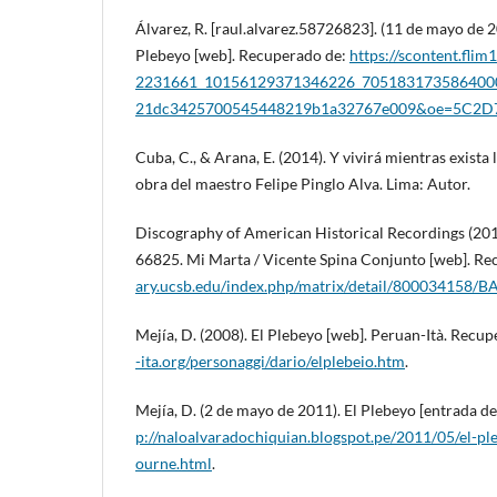
Álvarez, R. [raul.alvarez.58726823]. (11 de mayo de 2
Plebeyo [web]. Recuperado de:
https://scontent.flim
2231661_10156129371346226_7051831735864000
21dc3425700545448219b1a32767e009&oe=5C2D
Cuba, C., & Arana, E. (2014). Y vivirá mientras exista 
obra del maestro Felipe Pinglo Alva. Lima: Autor.
Discography of American Historical Recordings (201
66825. Mi Marta / Vicente Spina Conjunto [web]. R
ary.ucsb.edu/index.php/matrix/detail/800034158/
Mejía, D. (2008). El Plebeyo [web]. Peruan-Ità. Recu
-ita.org/personaggi/dario/elplebeio.htm
.
Mejía, D. (2 de mayo de 2011). El Plebeyo [entrada d
p://naloalvaradochiquian.blogspot.pe/2011/05/el-p
ourne.html
.