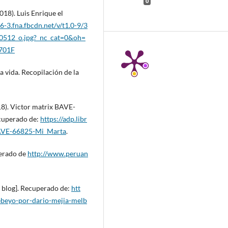
0
018). Luis Enrique el
16-3.fna.fbcdn.net/v/t1.0-9/3
512_o.jpg?_nc_cat=0&oh=
701F
la vida. Recopilación de la
8). Victor matrix BAVE-
ecuperado de:
https://adp.libr
BAVE-66825-Mi_Marta
.
perado de
http://www.peruan
e blog]. Recuperado de:
htt
lebeyo-por-dario-mejia-melb