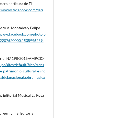
mera partitura de El
s://www.facebook.com/dari
edro A. Montalva y Felipe
//www.facebook.com/photo.p
-2207520000.1535996239.
terial N.º 198-2016-VMPCIC-
pe/sites/default/files/trans
e-patrimonio-cultural-e-ind
raldelanacionalaobramusica
: Editorial Musical La Rosa
 creer! Lima: Editorial