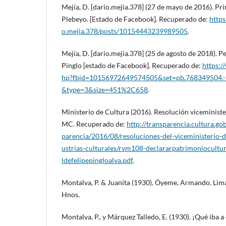
Mejía, D. [dario.mejia.378] (27 de mayo de 2016). Pri
Plebeyo. [Estado de Facebook]. Recuperado de:
http
o.mejia.378/posts/10154443239989505
.
Mejía, D. [dario.mejia.378] (25 de agosto de 2018). P
Pinglo [estado de Facebook]. Recuperado de:
https:
hp?fbid=10156972649574505&set=pb.768349504.
&type=3&size=451%2C658
.
Ministerio de Cultura (2016). Resolución viceminis
MC. Recuperado de:
http://transparencia.cultura.gob.
parencia/2016/08/resoluciones-del-viceministerio-d
ustrias-culturales/rvm108-declararpatrimoniocultu
ldefelipepingloalva.pdf
.
Montalva, P. & Juanita (1930). Óyeme, Armando. Lima
Hnos.
Montalva, P., y Márquez Talledo, E. (1930). ¡Qué iba a