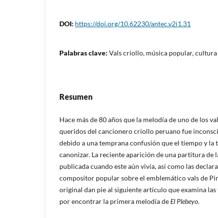
DOI:
https://doi.org/10.62230/antec.v2i1.31
Palabras clave:
Vals criollo, música popular, cultura
Resumen
Hace más de 80 años que la melodía de uno de los va
queridos del cancionero criollo peruano fue incons
debido a una temprana confusión que el tiempo y la 
canonizar. La reciente aparición de una partitura de l
publicada cuando este aún vivía, así como las declar
compositor popular sobre el emblemático vals de Pi
original dan pie al siguiente artículo que examina las
por encontrar la primera melodía de
El Plebeyo
.