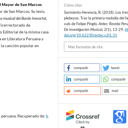
al Mayor de San Marcos
Cómo citar
r de San Marcos. Su tesis,
Sarmiento Herencia, R. (2018). Los tre
obra musical del Bardo Inmortal
,
plebeyos. Tras la primera melodía del 
vals de Felipe Pinglo.
Antec: Revista Per
Vicerrectorado de
De Investigación Musical
,
2
(1), 13-29.
ht
o Editorial de la misma casa
doi.org/10.62230/antec.v2i1.31
a en Literatura Peruana y
 la canción popular en
Más formatos de cita
compartir
tweet
compartir
compartir
compartir
mail
a peruana. Recuperado de:
h