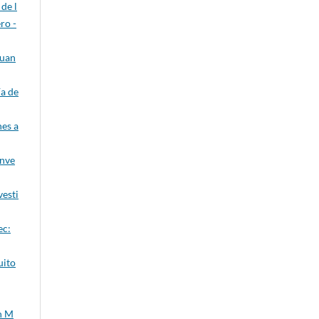
de l
ro -
ruan
ía de
nes a
inve
vesti
ec:
uito
n M