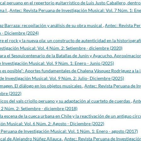
l peruano en el repertorio guitarrístico de Luis Justo Caballero, dentro 
na I
,
Antec: Revista Peruana de Investigación Musical: Vol. 7 Núm. 1: Ene
 Barraza: recopilación y análisis de su obra musical
,
Antec: Revista Pe
io - Diciembre (2024)
e el rock y la nueva ola: un constructo de autenticidad en la historiograf
estigación Musical: Vol. 4 Núm. 2: Setiembre - diciembre (2020)
ara el Sesquicentenario de la Batallas de Junín y Ayacucho. Aproximacio
 Investigación Musical: Vol. 9 Núm. 1: Enero - Junio (2025)
o es posible”: Aportes fundamentales de Chalena Vásquez Rodríguez a la 
de Investigación Musical: Vol. 9 Núm. 2: Julio- Diciembre (2025)
imagen. El diálogo en los objetos musicales
,
Antec: Revista Peruana de In
mbre (2022)
icos del vals criollo peruano y su adaptación al cuarteto de cuerdas
,
Ant
. 2 Núm. 2: Setiembre - diciembre (2018)
la escena de la cueca urbana en Chile y la reactivación de un antiguo circ
ión Musical: Vol. 6 Núm. 2: Agosto - Diciembre (2022)
 Peruana de Investigación Musical: Vol. 1 Núm. 1: Enero - agosto (2017)
sical de Alejandro Núñez Allauca
,
Antec: Revista Peruana de Investigació