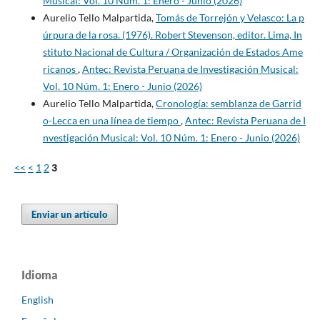
Musical: Vol. 10 Núm. 1: Enero - Junio (2026)
Aurelio Tello Malpartida,
Tomás de Torrejón y Velasco: La p
úrpura de la rosa. (1976). Robert Stevenson, editor. Lima, In
stituto Nacional de Cultura / Organización de Estados Ame
ricanos
,
Antec: Revista Peruana de Investigación Musical:
Vol. 10 Núm. 1: Enero - Junio (2026)
Aurelio Tello Malpartida,
Cronología: semblanza de Garrid
o-Lecca en una línea de tiempo
,
Antec: Revista Peruana de I
nvestigación Musical: Vol. 10 Núm. 1: Enero - Junio (2026)
<<
<
1
2
3
Enviar un artículo
Idioma
English