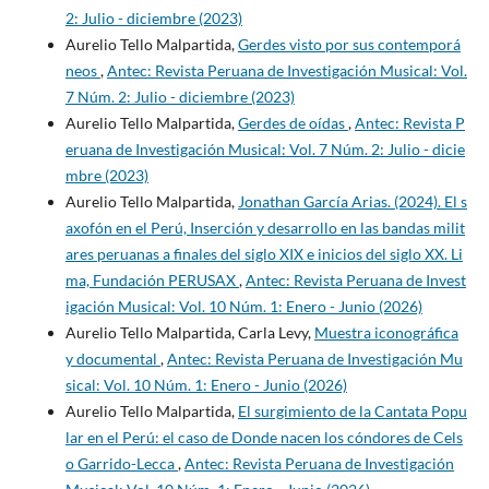
2: Julio - diciembre (2023)
Aurelio Tello Malpartida,
Gerdes visto por sus contemporá
neos
,
Antec: Revista Peruana de Investigación Musical: Vol.
7 Núm. 2: Julio - diciembre (2023)
Aurelio Tello Malpartida,
Gerdes de oídas
,
Antec: Revista P
eruana de Investigación Musical: Vol. 7 Núm. 2: Julio - dicie
mbre (2023)
Aurelio Tello Malpartida,
Jonathan García Arias. (2024). El s
axofón en el Perú, Inserción y desarrollo en las bandas milit
ares peruanas a finales del siglo XIX e inicios del siglo XX. Li
ma, Fundación PERUSAX
,
Antec: Revista Peruana de Invest
igación Musical: Vol. 10 Núm. 1: Enero - Junio (2026)
Aurelio Tello Malpartida, Carla Levy,
Muestra iconográfica
y documental
,
Antec: Revista Peruana de Investigación Mu
sical: Vol. 10 Núm. 1: Enero - Junio (2026)
Aurelio Tello Malpartida,
El surgimiento de la Cantata Popu
lar en el Perú: el caso de Donde nacen los cóndores de Cels
o Garrido-Lecca
,
Antec: Revista Peruana de Investigación