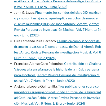
ez Allauca
,
Antec: Revista Peruana de Investigación Musica
l: Vol. 7 Núm. 1: Enero - junio (2023)
John G. Lazos,
Finalmente, los sonidos del siglo XIX mexican
o ya no son tan lejanos: ¿qué implica escuchar de nuevo el T
e Deum laudamus (1835) de José Antonio Gómez?
,
Antec:
Revista Peruana de Investigación Musical: Vol. 7 Núm. 1: En
ero - junio (2023)
Luis Fernando Ruiz-Pacheco,
La música como servidora del
drama en la zarzuela El cóndor pasa... de Daniel Alomía Rob
les
,
Antec: Revista Peruana de Investigación Musical: Vol. 8
Núm. 1: Enero - junio (2024)
Francisco Alonso Caro Palomino,
Contribución de Chalena
Vásquez a la enseñanza de la historia de la música peruana
para escolares
,
Antec: Revista Peruana de Investigación M
usical: Vol. 7 Núm. 1: Enero - junio (2023)
Alejandra Lopera Quintanilla,
Tres publicaciones sobre co
mpositores arequipeños del Fondo Editorial de la Universid
ad Católica San Pablo
,
Antec: Revista Peruana de Investiga
ción Musical: Vol. 8 Núm. 1: Enero - junio (2024)