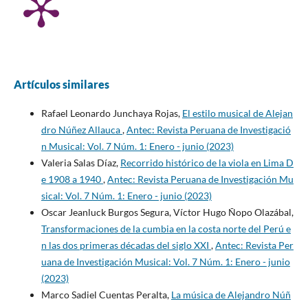
Artículos similares
Rafael Leonardo Junchaya Rojas,
El estilo musical de Alejan
dro Núñez Allauca
,
Antec: Revista Peruana de Investigació
n Musical: Vol. 7 Núm. 1: Enero - junio (2023)
Valeria Salas Díaz,
Recorrido histórico de la viola en Lima D
e 1908 a 1940
,
Antec: Revista Peruana de Investigación Mu
sical: Vol. 7 Núm. 1: Enero - junio (2023)
Oscar Jeanluck Burgos Segura, Víctor Hugo Ñopo Olazábal,
Transformaciones de la cumbia en la costa norte del Perú e
n las dos primeras décadas del siglo XXI
,
Antec: Revista Per
uana de Investigación Musical: Vol. 7 Núm. 1: Enero - junio
(2023)
Marco Sadiel Cuentas Peralta,
La música de Alejandro Núñ