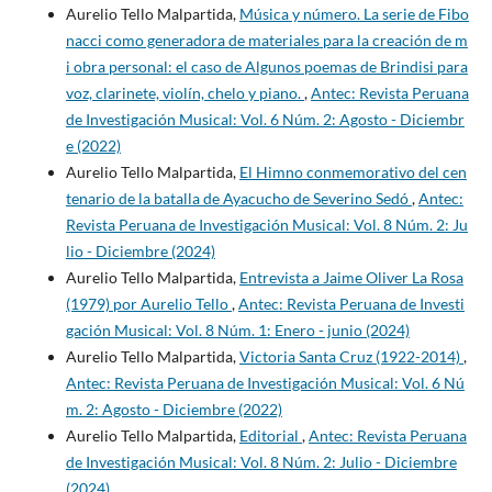
Aurelio Tello Malpartida,
Música y número. La serie de Fibo
nacci como generadora de materiales para la creación de m
i obra personal: el caso de Algunos poemas de Brindisi para
voz, clarinete, violín, chelo y piano.
,
Antec: Revista Peruana
de Investigación Musical: Vol. 6 Núm. 2: Agosto - Diciembr
e (2022)
Aurelio Tello Malpartida,
El Himno conmemorativo del cen
tenario de la batalla de Ayacucho de Severino Sedó
,
Antec:
Revista Peruana de Investigación Musical: Vol. 8 Núm. 2: Ju
lio - Diciembre (2024)
Aurelio Tello Malpartida,
Entrevista a Jaime Oliver La Rosa
(1979) por Aurelio Tello
,
Antec: Revista Peruana de Investi
gación Musical: Vol. 8 Núm. 1: Enero - junio (2024)
Aurelio Tello Malpartida,
Victoria Santa Cruz (1922-2014)
,
Antec: Revista Peruana de Investigación Musical: Vol. 6 Nú
m. 2: Agosto - Diciembre (2022)
Aurelio Tello Malpartida,
Editorial
,
Antec: Revista Peruana
de Investigación Musical: Vol. 8 Núm. 2: Julio - Diciembre
(2024)