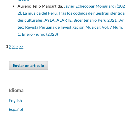
Aurelio Tello Malpartida,
Javier Echecopar Mongilardi (202
2). La música del Perú. Tras los códigos de nuestras identida
des culturales. AYLA, ALARTE, Bicentenario Perú 2021
,
An
tec: Revista Peruana de Investigación Musical: Vol. 7 Núm.
1: Enero - junio (2023)
1
2
3
>
>>
Enviar un artículo
Idioma
English
Español