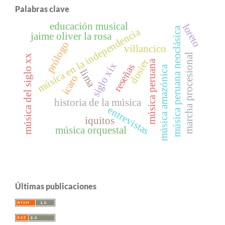
Palabras clave
educación musical
loreto
música peruana neoclásica
música en la independencia
jaime oliver la rosa
prólogo
villancico
marcha procesional
música del siglo xx
dosier
música peruana
siglo xix
reseñas
música amazónica
lima
ícaro
historia de la música
entrevistas
iquitos
música orquestal
Últimas publicaciones