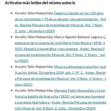
Artículos más leídos del mismo autor/a
Aurelio Tello Malpartida,
Federico Gerdes en los 150 años
de su nacimiento y 70 de su deceso: Una aproximación
,
Ant
ec: Revista Peruana de Investigación Musical: Vol. 7 Núm.
2: Julio - diciembre (2023)
Aurelio Tello Malpartida, Marco Agustín Baltazar Laguna,
C
entenario de la muerte de José María Valle Riestra (1858–1
925): Muestra iconográfica y documental
,
Antec: Revista P
eruana de Investigación Musical: Vol. 9 Núm. 1: Enero - Jun
io (2025)
Aurelio Tello Malpartida,
Música Latinoamericana Hoy, pub
licación digital, Diciembre 2024, año 1, N° 1.
,
Antec: Revist
a Peruana de Investigación Musical: Vol. 9 Núm. 1: Enero - J
unio (2025)
Aurelio Tello Malpartida,
Mariano Pablo Rosquellas y la sin
fonía La batalla de Ayacucho (1832): un temprano homenaj
e a la gesta libertadora
,
Antec: Revista Peruana de Investiga
ción Musical: Vol. 8 Núm. 2: Julio - Diciembre (2024)