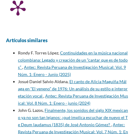
Artículos similares
Rondy F. Torres López,
Continuidades en la música nacional
colombiana: Legado y creación de un “cantar que es de todo
s”
,
Antec: Revista Peruana de Investigación Musical: Vol. 9
Núm. 1: Enero - Junio (2025)
Josué Daniel Salvio Aldana,
El canto de Alicia Maguiña Mál
aga en “El veneno” de 1976: Un análisis de su estilo e interpr
etación vocal
,
Antec: Revista Peruana de Investigación Mus
ical: Vol. 8 Núm. 1: Enero - junio (2024)
John G. Lazos,
Finalmente, los sonidos del siglo XIX mexican
o ya no son tan lejanos: ¿qué implica escuchar de nuevo el T
e Deum laudamus (1835) de José Antonio Gómez?
,
Antec:
Revista Peruana de Investigación Musical: Vol. 7 Núm. 1: En