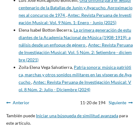
Luis José Roncagliolo Bonicelli,
Una sinfonía para el Sesqui
centenario de la Batallas de Junín y Ayacucho. Aproximacio
nes al concurso de 1974
,
Antec: Revista Peruana de Investi
gación Musical: Vol. 9 Núm. 1: Enero - Junio (2025)
Elena Isabel Botton Becerra,
La primera generación de estu
diantes de la Academia Nacional de Música (1908-1919): a
nálisis desde un enfoque de género
,
Antec: Revista Peruana
de Investigación Musical: Vol. 5 Núm. 2: Setiembre - diciem
bre (2021)
Zoila Elena Vega Salvatierra,
Patria sonora: música patrióti
ca, marchas y otros sonidos militares en las vísperas de Aya
cucho
,
Antec: Revista Peruana de Investigación Musical: V
ol. 8 Núm. 2: Julio - Diciembre (2024)
Anterior
11-20 de 194
Siguiente
También puede
Iniciar una búsqueda de similitud avanzada
para
este artículo.