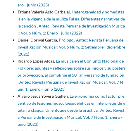
ero - junio (2023)
Tatiana Valeria Asto Carbajal,
Heterogeneidad y homeóstas
is en la vigencia de la muliza Falsía. Diferentes narrativas de
la canción
,
Antec: Revista Peruana de Investigación Musica
l: Vol. 6 Núm. 1: Enero - julio (2022)
Daniel Dorival García,
Prólogo
,
Antec: Revista Peruana de
Investigación Musical: Vol. 5 Núm. 2: Setiembre - diciembre
(2021)
Ricardo López Alcas,
La música en el Conjunto Nacional de
Folklore: apuntes y reflexiones sobre sus inicios y su posteri
or proyección, al cumplirse el 50° aniversario de fundación
,
Antec: Revista Peruana de Investigación Musical: Vol. 7 N
úm. 1: Enero - junio (2023)
Álvaro Jesús Yovera Guillén,
La ergonomía como factor pre
ventivo de lesiones musculoesqueléticas en intérpretes de g
uitarra clásica: Un enfoque desde la práctica
,
Antec: Revist
a Peruana de Investigación Musical: Vol. 7 Núm. 1: Enero - j
unio (2023)