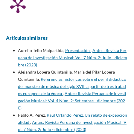
Artículos similares
Aurelio Tello Malpartida,
Presentación
,
Antec: Revista Per
uana de Investigación Musical: Vol. 7 Núm. 2: Julio - diciem
bre (2023)
Alejandra Lopera Quintanilla, María del Pilar Lopera
Quintanilla,
Referencias históricas sobre el perfil didáctico
del maestro de música del siglo XVIII a partir de tres tratad
os europeos de la época
,
Antec: Revista Peruana de Investi
gación Musical: Vol. 4 Núm. 2: Setiembre - diciembre (202
0)
Pablo A. Pérez,
Raúl Orlando Pérez, Un relato de excepcion
alidad
,
Antec: Revista Peruana de Investigación Musical: V
ol. 7 Núm. 2: Julio - diciembre (2023)