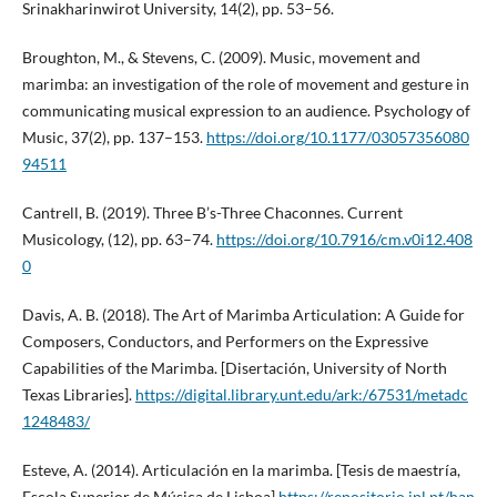
Srinakharinwirot University, 14(2), pp. 53–56.
Broughton, M., & Stevens, C. (2009). Music, movement and
marimba: an investigation of the role of movement and gesture in
communicating musical expression to an audience. Psychology of
Music, 37(2), pp. 137–153.
https://doi.org/10.1177/03057356080
94511
Cantrell, B. (2019). Three B’s-Three Chaconnes. Current
Musicology, (12), pp. 63–74.
https://doi.org/10.7916/cm.v0i12.408
0
Davis, A. B. (2018). The Art of Marimba Articulation: A Guide for
Composers, Conductors, and Performers on the Expressive
Capabilities of the Marimba. [Disertación, University of North
Texas Libraries].
https://digital.library.unt.edu/ark:/67531/metadc
1248483/
Esteve, A. (2014). Articulación en la marimba. [Tesis de maestría,
Escola Superior de Música de Lisboa]
https://repositorio.ipl.pt/han