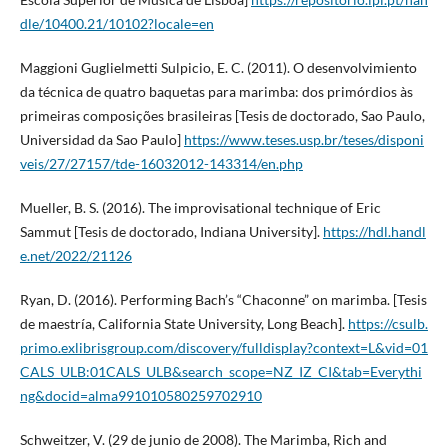
dle/10400.21/10102?locale=en
Maggioni Guglielmetti Sulpicio, E. C. (2011). O desenvolvimiento
da técnica de quatro baquetas para marimba: dos primórdios às
primeiras composições brasileiras [Tesis de doctorado, Sao Paulo,
Universidad da Sao Paulo]
https://www.teses.usp.br/teses/disponi
veis/27/27157/tde-16032012-143314/en.php
Mueller, B. S. (2016). The improvisational technique of Eric
Sammut [Tesis de doctorado, Indiana University].
https://hdl.handl
e.net/2022/21126
Ryan, D. (2016). Performing Bach’s “Chaconne” on marimba. [Tesis
de maestría, California State University, Long Beach].
https://csulb.
primo.exlibrisgroup.com/discovery/fulldisplay?context=L&vid=01
CALS_ULB:01CALS_ULB&search_scope=NZ_IZ_CI&tab=Everythi
ng&docid=alma991010580259702910
Schweitzer, V. (29 de junio de 2008). The Marimba, Rich and