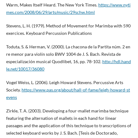
Warm, Makes Itself Heard. The New York Times.
https://www.nyti
mes.com/2008/06/29/arts/music/29schw.html
Stevens, L. H. (1979). Method of Movement for Marimba with 590
exercices. Keyboard Percussion Publications
Toduta, S. & Herman, V. (2000). La chacona de la Partita núm. 2 en
re menor para violín solo BWV 1004 de J. S. Bach. Revista de
especialización musical Quodlibet, 16, pp. 78-102.
http://hdl.hand
le.net/10017/36080
Vogel Weiss, L. (2006). Leigh Howard Stevens. Percussive Arts
Society.
https://www.pas.org/about/hall-of-fame/leigh-howard-st
evens
Zirkle, T. A. (2003). Developing a four-mallet marimba technique
featuring the alternation of mallets in each hand for linear
passages and the application of this technique to transcriptions of
selected keyboard works by J. S. Bach. [Tesis de Doctorado,