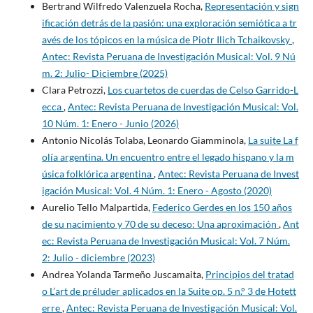
Bertrand Wilfredo Valenzuela Rocha,
Representación y sign
ificación detrás de la pasión: una exploración semiótica a tr
avés de los tópicos en la música de Piotr Ilich Tchaikovsky
,
Antec: Revista Peruana de Investigación Musical: Vol. 9 Nú
m. 2: Julio- Diciembre (2025)
Clara Petrozzi,
Los cuartetos de cuerdas de Celso Garrido-L
ecca
,
Antec: Revista Peruana de Investigación Musical: Vol.
10 Núm. 1: Enero - Junio (2026)
Antonio Nicolás Tolaba, Leonardo Giamminola,
La suite La f
olía argentina. Un encuentro entre el legado hispano y la m
úsica folklórica argentina
,
Antec: Revista Peruana de Invest
igación Musical: Vol. 4 Núm. 1: Enero - Agosto (2020)
Aurelio Tello Malpartida,
Federico Gerdes en los 150 años
de su nacimiento y 70 de su deceso: Una aproximación
,
Ant
ec: Revista Peruana de Investigación Musical: Vol. 7 Núm.
2: Julio - diciembre (2023)
Andrea Yolanda Tarmeño Juscamaita,
Principios del tratad
o L’art de préluder aplicados en la Suite op. 5 n.° 3 de Hotett
erre
,
Antec: Revista Peruana de Investigación Musical: Vol.