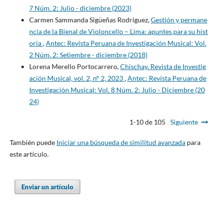
7 Núm. 2: Julio - diciembre (2023)
Carmen Sammanda Sigüeñas Rodríguez,
Gestión y permane
ncia de la Bienal de Violoncello – Lima: apuntes para su hist
oria
,
Antec: Revista Peruana de Investigación Musical: Vol.
2 Núm. 2: Setiembre - diciembre (2018)
Lorena Merello Portocarrero,
Chischay. Revista de Investig
ación Musical, vol. 2, n° 2, 2023
,
Antec: Revista Peruana de
Investigación Musical: Vol. 8 Núm. 2: Julio - Diciembre (20
24)
1-10 de 105
Siguiente
También puede
Iniciar una búsqueda de similitud avanzada
para
este artículo.
Enviar un artículo